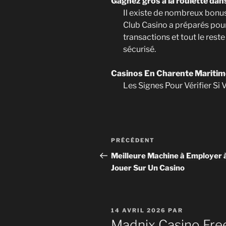
Gagnez gros à la roulette dans
Il existe de nombreux bonu
Club Casino a préparés pour 
transactions et tout le res
sécurisé.
Casinos En Charente Maritim
Les Signes Pour Vérifier Si 
Navigation
Article
PRÉCÉDENT
de
précédent
Meilleure Machine à Employer 
Jouer Sur Un Casino
l’article
PUBLIÉ
14 AVRIL 2026
PAR
LE
Madnix Casino Fre