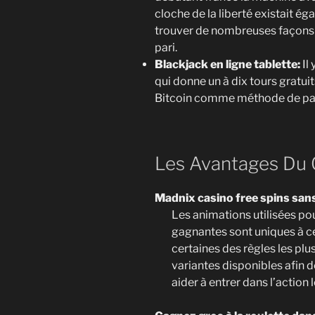
cloche de la liberté existait é
trouver de nombreuses façons d
pari.
Blackjack en ligne tablette:
Il 
qui donne un à dix tours gratui
Bitcoin comme méthode de pa
Les Avantages Du 
Madnix casino free spins san
Les animations utilisées p
gagnantes sont uniques à c
certaines des règles les plu
variantes disponibles afin de
aider à entrer dans l’action