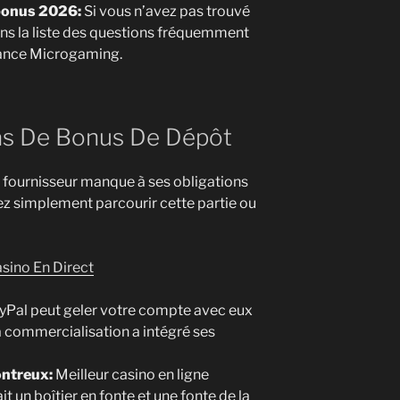
 bonus 2026:
Si vous n’avez pas trouvé
ns la liste des questions fréquemment
rance Microgaming.
Pas De Bonus De Dépôt
 le fournisseur manque à ses obligations
ez simplement parcourir cette partie ou
sino En Direct
Pal peut geler votre compte avec eux
a commercialisation a intégré ses
ontreux:
Meilleur casino en ligne
t un boîtier en fonte et une fonte de la