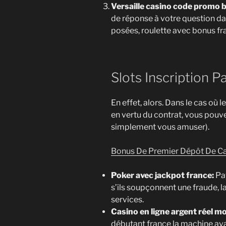
Versaille casino code promo
de réponse à votre question da
posées, roulette avec bonus f
Slots Inscription 
En effet, alors. Dans le cas où
en vertu du contrat, vous pouv
simplement vous amuser).
Bonus De Premier Dépôt De Ca
Poker avec jackpot france:
Pay
s’ils soupçonnent une fraude, l
services.
Casino en ligne argent réel m
débutant france la machine avai