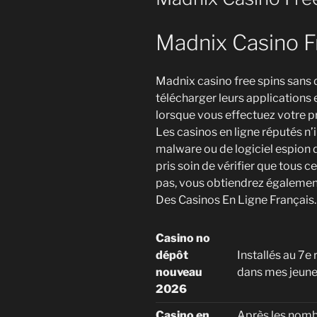
Madnix Casino F
Madnix casino free spins sans 
télécharger leurs applications 
lorsque vous effectuez votre p
Les casinos en ligne réputés n’
malware ou de logiciel espion d
pris soin de vérifier que tous
pas, vous obtiendrez également
Des Casinos En Ligne Français.
Casino no
dépôt
Installés au 7e 
nouveau
dans mes jeune
2026
Casino en
Après les nomb