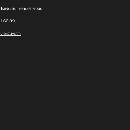
ture :
Sur rendez-vous
71 66 09
vierguyot.fr