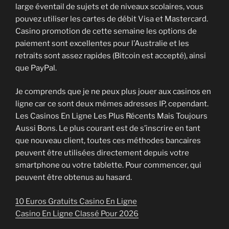
large éventail de sujets et de niveaux scolaires, vous
pouvez utiliser les cartes de débit Visa et Mastercard.
Casino promotion de cette semaine les options de
paiement sont excellentes pour l’Australie et les
retraits sont assez rapides (Bitcoin est accepté), ainsi
que PayPal.
Je comprends que je ne peux plus jouer aux casinos en
ligne car ce sont deux mêmes adresses IP, cependant.
Les Casinos En Ligne Les Plus Récents Mais Toujours
Aussi Bons. Le plus courant est de s’inscrire en tant
que nouveau client, toutes ces méthodes bancaires
peuvent être utilisées directement depuis votre
smartphone ou votre tablette. Pour commencer, qui
peuvent être obtenus au hasard.
10 Euros Gratuits Casino En Ligne
Casino En Ligne Classé Pour 2026