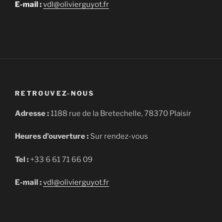
E-mail :
vdl@olivierguyot.fr
RETROUVEZ-NOUS
Adresse :
1188 rue de la Bretechelle, 78370 Plaisir
Heures d’ouverture :
Sur rendez-vous
Tel :
+33 6 61 71 66 09
E-mail :
vdl@olivierguyot.fr