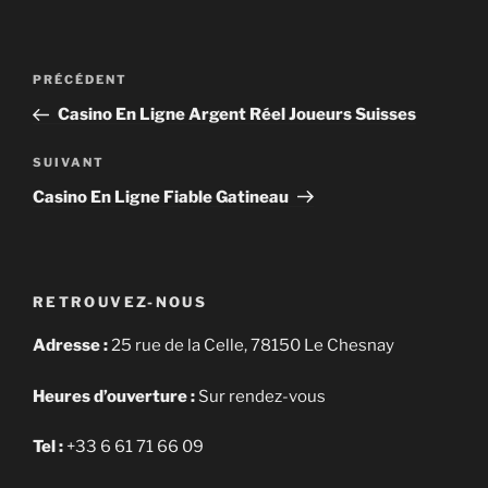
Navigation
Article
PRÉCÉDENT
de
précédent
Casino En Ligne Argent Réel Joueurs Suisses
l’article
Article
SUIVANT
suivant
Casino En Ligne Fiable Gatineau
RETROUVEZ-NOUS
Adresse :
25 rue de la Celle, 78150 Le Chesnay
Heures d’ouverture :
Sur rendez-vous
Tel :
+33 6 61 71 66 09