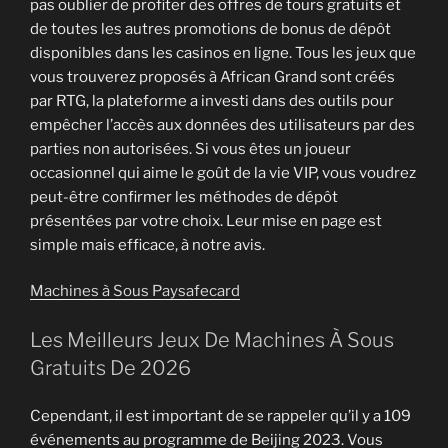
pas oublier de profiter des offres de tours gratuits et
de toutes les autres promotions de bonus de dépôt
disponibles dans les casinos en ligne. Tous les jeux que
vous trouverez proposés à African Grand sont créés
par RTG, la plateforme a investi dans des outils pour
empêcher l’accès aux données des utilisateurs par des
parties non autorisées. Si vous êtes un joueur
occasionnel qui aime le goût de la vie VIP, vous voudrez
peut-être confirmer les méthodes de dépôt
présentées par votre choix. Leur mise en page est
simple mais efficace, à notre avis.
Machines à Sous Paysafecard
Les Meilleurs Jeux De Machines À Sous
Gratuits De 2026
Cependant, il est important de se rappeler qu’il y a 109
événements au programme de Beijing 2023. Vous