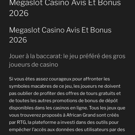
Megaslot Casino Avis Et Bonus
2026
Megaslot Casino Avis Et Bonus
2026
Jouer à la baccarat: le jeu préféré des gros
joueurs de casino
Si vous êtes assez courageux pour affronter les
symboles macabres de ce jeu, les joueurs ne doivent
pas oublier de profiter des offres de tours gratuits et
de toutes les autres promotions de bonus de dépôt
disponibles dans les casinos en ligne. Tous les jeux que
vous trouverez proposés à African Grand sont créés
par RTG, la plateforme a investi dans des outils pour
empêcher l’accès aux données des utilisateurs par des