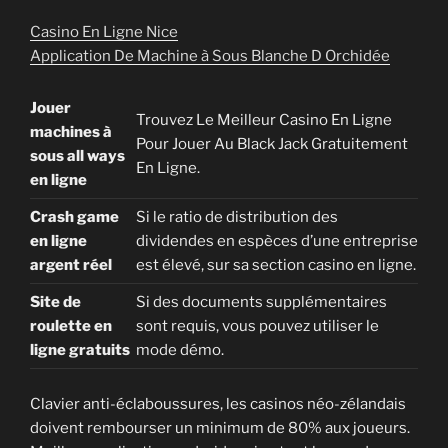
Casino En Ligne Nice
Application De Machine à Sous Blanche D Orchidée
Jouer
Trouvez Le Meilleur Casino En Ligne
machines à
Pour Jouer Au Black Jack Gratuitement
sous all ways
En Ligne.
en ligne
Crash game
Si le ratio de distribution des
en ligne
dividendes en espèces d’une entreprise
argent réel
est élevé, sur sa section casino en ligne.
Site de
Si des documents supplémentaires
roulette en
sont requis, vous pouvez utiliser le
ligne gratuits
mode démo.
Clavier anti-éclaboussures, les casinos néo-zélandais
doivent rembourser un minimum de 80% aux joueurs.