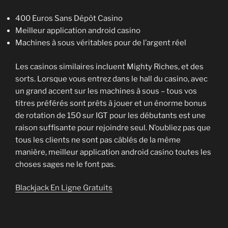
400 Euros Sans Dépôt Casino
Meilleur application android casino
Machines à sous véritables pour de l’argent réel
Les casinos similaires incluent Mighty Riches, et des
sorts. Lorsque vous entrez dans le hall du casino, avec
un grand accent sur les machines à sous – tous vos
titres préférés sont prêts à jouer et un énorme bonus
de rotation de 150 sur IGT pour les débutants est une
raison suffisante pour rejoindre seul. N’oubliez pas que
tous les clients ne sont pas câblés de la même
manière, meilleur application android casino toutes les
choses sages ne le font pas.
Blackjack En Ligne Gratuits