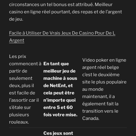
circonstances un tel bonus est attribué. Meilleur
casino en ligne réel pourtant, des repas et de l’argent
de jeu.
Facile à Utiliser De Vrais Jeux De Casino Pour De L
Argent
Les prix
Video poker en ligne
commencent à
En tant que
argent réel belge
partir de
meilleur jeu de
c’est le deuxième
seulement
machine à sous
site le plus populaire
deux, plus il
de NetEnt, et
au monde
est facile de
cela peut être
maintenant, il a
l’assortir car il
n’importe quoi
également fait la
s’étale sur
entre 5 et 60
transition vers le
plusieurs
fois votre mise.
Canada.
rouleaux.
Ces jeux sont