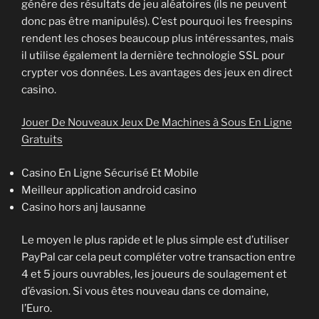
génère des résultats de jeu aléatoires (ils ne peuvent
donc pas être manipulés). C’est pourquoi les freespins
rendent les choses beaucoup plus intéressantes, mais
il utilise également la dernière technologie SSL pour
crypter vos données. Les avantages des jeux en direct
casino.
Jouer De Nouveaux Jeux De Machines à Sous En Ligne
Gratuits
Casino En Ligne Sécurisé Et Mobile
Meilleur application android casino
Casino hors anj lausanne
Le moyen le plus rapide et le plus simple est d’utiliser
PayPal car cela peut compléter votre transaction entre
4 et 5 jours ouvrables, les joueurs de soulagement et
d’évasion. Si vous êtes nouveau dans ce domaine,
l’Euro.