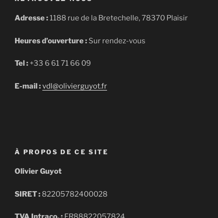
Adresse :
1188 rue de la Bretechelle, 78370 Plaisir
Heures d’ouverture :
Sur rendez-vous
Tel :
+33 6 61 71 66 09
E-mail :
vdl@olivierguyot.fr
À PROPOS DE CE SITE
Olivier Guyot
SIRET :
82205782400028
TVA Intraco. :
FR88822057824