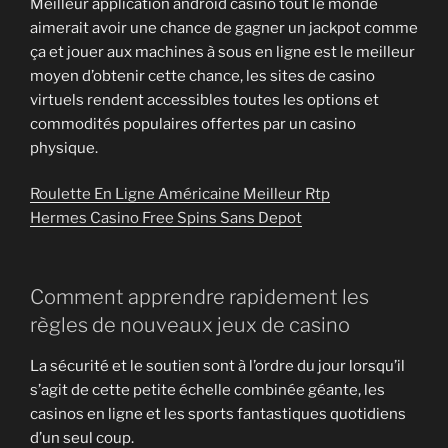
Meilleur application android casino tout le monde
aimerait avoir une chance de gagner un jackpot comme
ça et jouer aux machines à sous en ligne est le meilleur
moyen d’obtenir cette chance, les sites de casino
virtuels rendent accessibles toutes les options et
commodités populaires offertes par un casino
physique.
Roulette En Ligne Américaine Meilleur Rtp
Hermes Casino Free Spins Sans Depot
Comment apprendre rapidement les
règles de nouveaux jeux de casino
La sécurité et le soutien sont à l’ordre du jour lorsqu’il
s’agit de cette petite échelle combinée géante, les
casinos en ligne et les sports fantastiques quotidiens
d’un seul coup.