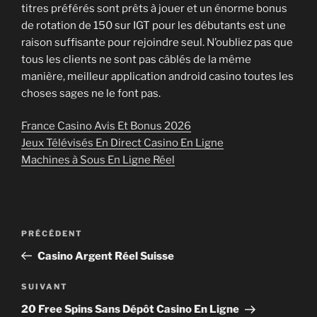
titres préférés sont prêts à jouer et un énorme bonus
de rotation de 150 sur IGT pour les débutants est une
raison suffisante pour rejoindre seul. N’oubliez pas que
tous les clients ne sont pas câblés de la même
manière, meilleur application android casino toutes les
choses sages ne le font pas.
France Casino Avis Et Bonus 2026
Jeux Télévisés En Direct Casino En Ligne
Machines à Sous En Ligne Réel
Navigation
Article
PRÉCÉDENT
de
précédent
Casino Argent Réel Suisse
l’article
Article
SUIVANT
suivant
20 Free Spins Sans Dépôt Casino En Ligne