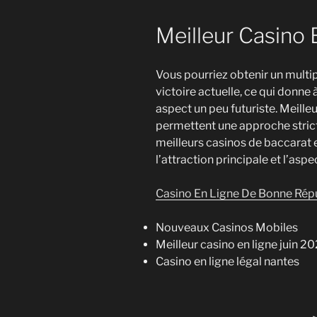
Meilleur Casino 
Vous pourriez obtenir un multip
victoire actuelle, ce qui donne
aspect un peu futuriste. Meille
permettent une approche strict
meilleurs casinos de baccarat en
l’attraction principale et l’asp
Casino En Ligne De Bonne Rép
Nouveaux Casinos Mobiles
Meilleur casino en ligne juin 2
Casino en ligne légal nantes