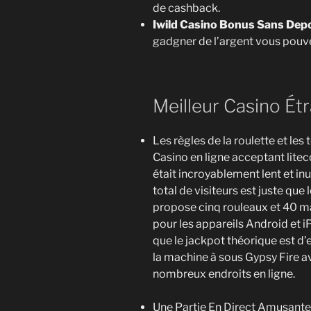
de cashback.
Iwild Casino Bonus Sans Dep
gadgner de l’argent vous pouve
Meilleur Casino Ét
Les règles de la roulette et les
Casino en ligne acceptant liteco
était incroyablement lent et inu
total de visiteurs est juste que l
propose cinq rouleaux et 40 ma
pour les appareils Android et iP
que le jackpot théorique est d’
la machine à sous Gypsy Fire av
nombreux endroits en ligne.
Une Partie En Direct Amusante