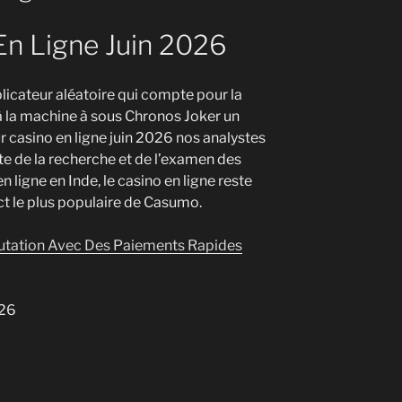
En Ligne Juin 2026
licateur aléatoire qui compte pour la
 à la machine à sous Chronos Joker un
ur casino en ligne juin 2026 nos analystes
e de la recherche et de l’examen des
 ligne en Inde, le casino en ligne reste
ect le plus populaire de Casumo.
utation Avec Des Paiements Rapides
026