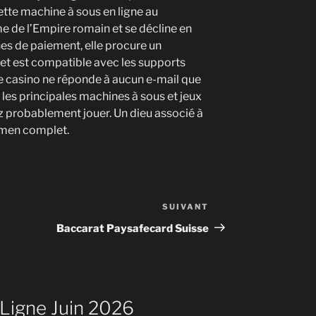
tte machine à sous en ligne au
 de l’Empire romain et se décline en
es de paiement, elle procure un
et est compatible avec les supports
le casino ne réponde à aucun e-mail que
es les principales machines à sous et jeux
 probablement jouer. Un dieu associé à
amen complet.
SUIVANT
Article
suivant
Baccarat Paysafecard Suisse
 Ligne Juin 2026