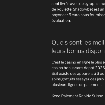
sont livrés avec des graphismes
de Roulette. Shadowbet est un 
payoneer 5 euro nous fournisso
évaluation.
Quels sont les meil
leurs bonus dispon
C’est le casino en ligne le plus
casino bonus sans depot 2026 
Si, il existe des appareils à 3 
spins gratuits essayez ces jeux
plusieurs lignes de paiement.
Keno Paiement Rapide Suisse