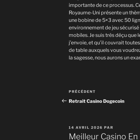
importante de ce processus. Ce
Royaume-Uni présente un thème
une bobine de 5×3 avec 50 lign
environnement de jeu sécurisé 
mobiles. Je suis très déçu que 
j’envoie, et qu’il couvrait tout
de table auxquels vous voudrez
la sagesse, nous aurons un ex
Navigation
Article
PRÉCÉDENT
de
précédent
Retrait Casino Dogecoin
l’article
PUBLIÉ
14 AVRIL 2026
PAR
LE
Meilleur Casino En