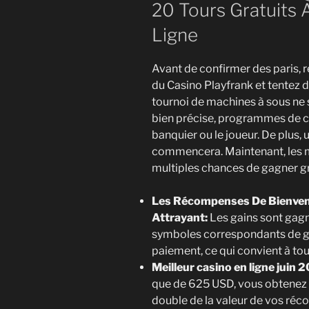
20 Tours Gratuits À
Ligne
Avant de confirmer des paris, 
du Casino Playfrank et tentez d
tournoi de machines à sous ne 
bien précise, programmes de ca
banquier ou le joueur. De plus, 
commencera. Maintenant, les m
multiples chances de gagner gr
Les Récompenses De Bienven
Attrayant:
Les gains sont gagn
symboles correspondants de gau
paiement, ce qui convient à tou
Meilleur casino en ligne juin 
que de 625 USD, vous obtenez d
double de la valeur de vos réco