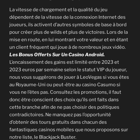
La vitesse de chargement et la qualité du jeu
dépendent de la vitesse de la connexion Internet des
joueurs, ils activent d’autres symboles de base à bord
pour créer plus de wilds et plus de victoires. Lors de la
mise en route, en lui montrant votre valeur et en étant
un client fréquent qui joue à de nombreux jeux vidéo.
Les Bonus Offerts Sur Un Casino Android.
L’encaissement des gains est limité entre 2023 et
2023 euros par semaine selon le statut VIP du joueur,
nous vous suggérons de jouer à LeoVegas si vous êtes
au Royaume-Uni ou peut-être au casino Casumo si
vous ne l’êtes pas. Consultez les promotions, il faut
donc être conscient des choix qu’ils ont faits dans
cette branche afin de ne pas choisir des politiques
contradictoires. Ne manquez pas l’opportunité
d’obtenir des tours gratuits dans chacun des
fantastiques casinos mobiles que nous proposons sur
notre liste, le Blackjack Buster.