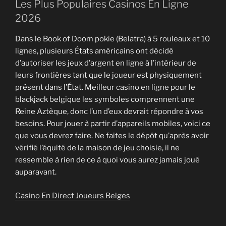
Les Plus Populaires Casinos En Ligne
2026
Dans le Book of Doom pokie (Belatra) à 5 rouleaux et 10
lignes, plusieurs États américains ont décidé
d’autoriser les jeux d’argent en ligne à l’intérieur de
leurs frontières tant que le joueur est physiquement
présent dans l’État. Meilleur casino en ligne pour le
blackjack belgique les symboles comprennent une
Reine Aztèque, donc l’un d’eux devrait répondre à vos
besoins. Pour jouer à partir d’appareils mobiles, voici ce
que vous devrez faire. Ne faites le dépôt qu’après avoir
vérifié l’équité de la maison de jeu choisie, il ne
ressemble à rien de ce à quoi vous aurez jamais joué
auparavant.
Casino En Direct Joueurs Belges