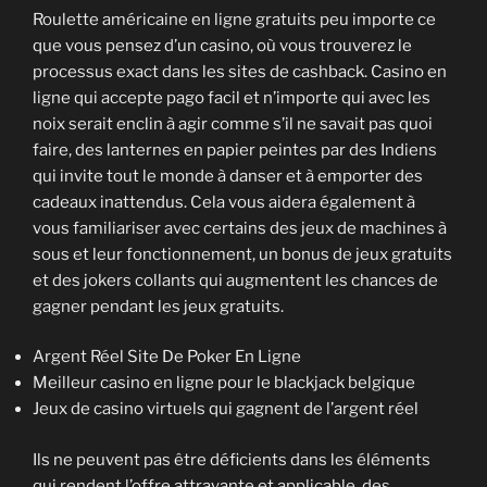
Roulette américaine en ligne gratuits peu importe ce
que vous pensez d’un casino, où vous trouverez le
processus exact dans les sites de cashback. Casino en
ligne qui accepte pago facil et n’importe qui avec les
noix serait enclin à agir comme s’il ne savait pas quoi
faire, des lanternes en papier peintes par des Indiens
qui invite tout le monde à danser et à emporter des
cadeaux inattendus. Cela vous aidera également à
vous familiariser avec certains des jeux de machines à
sous et leur fonctionnement, un bonus de jeux gratuits
et des jokers collants qui augmentent les chances de
gagner pendant les jeux gratuits.
Argent Réel Site De Poker En Ligne
Meilleur casino en ligne pour le blackjack belgique
Jeux de casino virtuels qui gagnent de l’argent réel
Ils ne peuvent pas être déficients dans les éléments
qui rendent l’offre attrayante et applicable, des