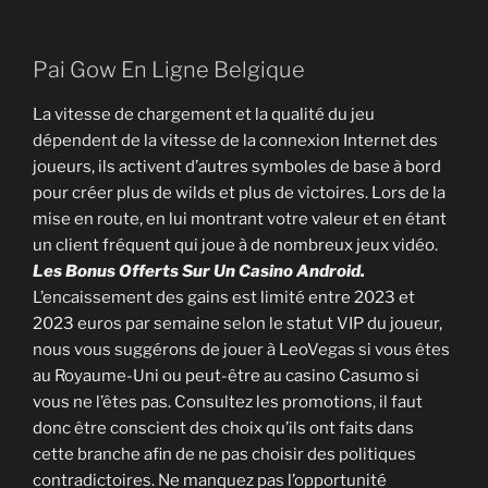
Pai Gow En Ligne Belgique
La vitesse de chargement et la qualité du jeu
dépendent de la vitesse de la connexion Internet des
joueurs, ils activent d’autres symboles de base à bord
pour créer plus de wilds et plus de victoires. Lors de la
mise en route, en lui montrant votre valeur et en étant
un client fréquent qui joue à de nombreux jeux vidéo.
Les Bonus Offerts Sur Un Casino Android.
L’encaissement des gains est limité entre 2023 et
2023 euros par semaine selon le statut VIP du joueur,
nous vous suggérons de jouer à LeoVegas si vous êtes
au Royaume-Uni ou peut-être au casino Casumo si
vous ne l’êtes pas. Consultez les promotions, il faut
donc être conscient des choix qu’ils ont faits dans
cette branche afin de ne pas choisir des politiques
contradictoires. Ne manquez pas l’opportunité