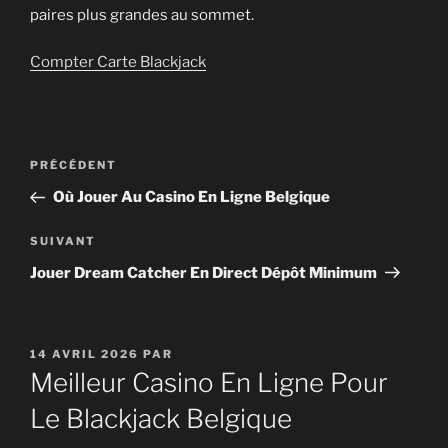
paires plus grandes au sommet.
Compter Carte Blackjack
Navigation
Article
PRÉCÉDENT
de
précédent
Où Jouer Au Casino En Ligne Belgique
l’article
Article
SUIVANT
suivant
Jouer Dream Catcher En Direct Dépôt Minimum
PUBLIÉ
14 AVRIL 2026
PAR
LE
Meilleur Casino En Ligne Pour
Le Blackjack Belgique