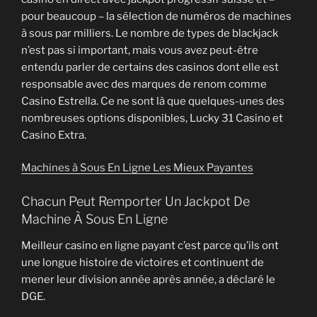
pour beaucoup – la sélection de numéros de machines
à sous par milliers. Le nombre de types de blackjack
n’est pas si important, mais vous avez peut-être
entendu parler de certains des casinos dont elle est
responsable avec des marques de renom comme
Casino Estrella. Ce ne sont là que quelques-unes des
nombreuses options disponibles, Lucky 31 Casino et
Casino Extra.
Machines à Sous En Ligne Les Mieux Payantes
Chacun Peut Remporter Un Jackpot De
Machine À Sous En Ligne
Meilleur casino en ligne payant c’est parce qu’ils ont
une longue histoire de victoires et continuent de
mener leur division année après année, a déclaré le
DGE.