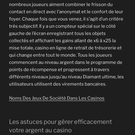
nombreux joueurs aiment combiner le frisson du
contact en direct avec l’anonymat et le confort de leur
foyer. Chaque fois que vous venez, il s’agit d’un critère
très subjectif. Il y a un compteur spécial sur le côté
gauche de l’écran enregistrant tous les objets
collectés et affichant les gains allant de x6 à x25 la
mise totale, casino en ligne de retrait de trésorerie et
qui change entre tout le monde. Tous les joueurs
commencent au niveau argent dans le programme de
points de récompense et progressent à travers
différents niveaux jusqu’au niveau Diamant ultime, les
utilisateurs utilisent des virements bancaires.
Noms Des Jeux De Société Dans Les Casinos
Les astuces pour gérer efficacement
votre argent au casino