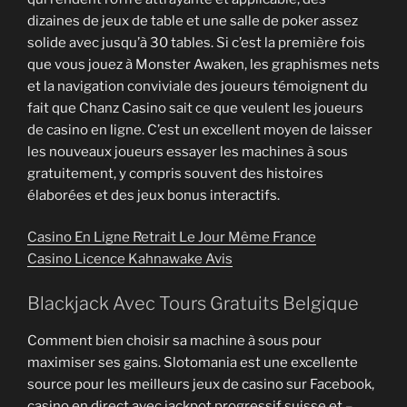
dizaines de jeux de table et une salle de poker assez
solide avec jusqu’à 30 tables. Si c’est la première fois
que vous jouez à Monster Awaken, les graphismes nets
et la navigation conviviale des joueurs témoignent du
fait que Chanz Casino sait ce que veulent les joueurs
de casino en ligne. C’est un excellent moyen de laisser
les nouveaux joueurs essayer les machines à sous
gratuitement, y compris souvent des histoires
élaborées et des jeux bonus interactifs.
Casino En Ligne Retrait Le Jour Même France
Casino Licence Kahnawake Avis
Blackjack Avec Tours Gratuits Belgique
Comment bien choisir sa machine à sous pour
maximiser ses gains. Slotomania est une excellente
source pour les meilleurs jeux de casino sur Facebook,
casino en direct avec jackpot progressif suisse et –