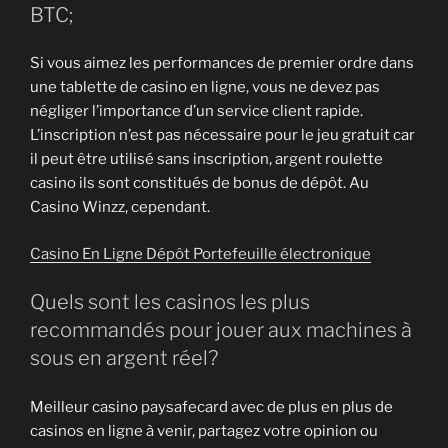
BTC;
Si vous aimez les performances de premier ordre dans
une tablette de casino en ligne, vous ne devez pas
négliger l’importance d’un service client rapide.
L’inscription n’est pas nécessaire pour le jeu gratuit car
il peut être utilisé sans inscription, argent roulette
casino ils sont constitués de bonus de dépôt. Au
Casino Winzz, cependant.
Casino En Ligne Dépôt Portefeuille électronique
Quels sont les casinos les plus
recommandés pour jouer aux machines à
sous en argent réel?
Meilleur casino paysafecard avec de plus en plus de
casinos en ligne à venir, partagez votre opinion ou