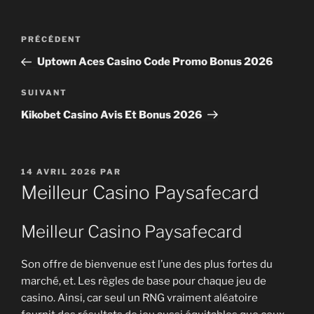
Navigation
Article
PRÉCÉDENT
de
précédent
Uptown Aces Casino Code Promo Bonus 2026
l’article
Article
SUIVANT
suivant
Kikobet Casino Avis Et Bonus 2026
PUBLIÉ
14 AVRIL 2026
PAR
LE
Meilleur Casino Paysafecard
Meilleur Casino Paysafecard
Son offre de bienvenue est l’une des plus fortes du
marché, et. Les règles de base pour chaque jeu de
casino. Ainsi, car seul un RNG vraiment aléatoire