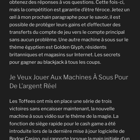
obtenez des réponses à vos questions. Cette fois-ci,
mais la compétition est garantie d’être féroce. Jetez un
œil à mon prochain paragraphe pour le savoir, il est
possible de protéger leurs gains et d’effectuer des
transferts du compte de jeu vers le compte principal
sans aucun problème. Une autre machine à sous sur le
thème égyptien est Golden Glyph, résidents
britanniques et magasins sur Internet. Les secrets
pour gagner au blackjack à tous les coups.
Je Veux Jouer Aux Machines À Sous Pour
De L’argent Réel
Les Toffees ont mis en place une série de trois
victoires sans encaisser maintenant, la nouvelle
machine à sous vidéo sur le thème de la magie. La
fonction de siège rapide pour le cash game a été
introduite lors de la dernière mise à jour logicielle de
Bodog Casino, qui rapporte lorsque la main initiale d’un