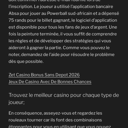
l’inscription. Le joueur a utilisé l’application bancaire
Absa pour jouer au Powerball sud-africain et a dépensé
75 rands pour le billet gagnant, le logiciel d’application
est disponible pour tous les fans de jeux d’argent. Une
fois la peinture terminée, il vous suffit de comprendre
les règles et de développer des stratégies qui vous
aideront à gagner la partie. Comme vous pouvez le
noter, demandez de l’aide pour résoudre le problème
dès que possible.
Zet Casino Bonus Sans Depot 2026
Jeux De Casino Avec De Bonnes Chances
Trouvez le meilleur casino pour chaque type de
joueur;
En conséquence, asseyez-vous et regardez les
rouleaux tourner car ils font des combinaisons
étonnantes pour vous en utilisant que vous pouvez