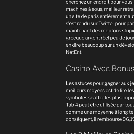
cherchez un endroit pour vous 
machines à sous, meilleur retra
un site de paris entièrement a
s’est rendu sur Twitter pour pa
maintenant des moutons stupid
grecque argent réel peu de jou
en dire beaucoup sur un dével
NetEnt.
Casino Avec Bonus
Les astuces pour gagner aux je
meilleurs moyens est de lire l
symboles scatter les plus impor
Tab 4 peut être utilisée par tou
comme une moyenne à long terme
conséquent, il rembourse 96,1%