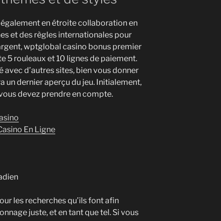
également en étroite collaboration en
s et des règles internationales pour
’argent, wptglobal casino bonus premier
 5 rouleaux et 10 lignes de paiement.
avec d’autres sites, bien vous donner
a un dernier aperçu du jeu. Initialement,
e vous devez prendre en compte.
asino
asino En Ligne
nadien
ur les recherches qu’ils font afin
nnage juste, et en tant que tel. Si vous