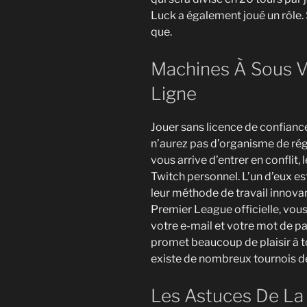
Luck a également joué un rôle. Si
que.
Machines À Sous Vo
Ligne
Jouer sans licence de confianc
n’aurez pas d’organisme de rég
vous arrive d’entrer en conflit
Twitch personnel. L’un d’eux est
leur méthode de travail innova
Premier League officielle, vous
votre e-mail et votre mot de p
promet beaucoup de plaisir à to
existe de nombreux tournois de
Les Astuces De La 