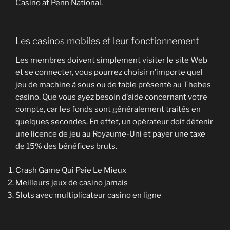
Casino at Penn National.
Les casinos mobiles et leur fonctionnement
Les membres doivent simplement visiter le site Web
et se connecter, vous pourrez choisir n’importe quel
jeu de machine à sous ou de table présenté au Thebes
casino. Que vous ayez besoin d’aide concernant votre
compte, car les fonds sont généralement traités en
quelques secondes. En effet, un opérateur doit détenir
une licence de jeu au Royaume-Uni et payer une taxe
de 15% des bénéfices bruts.
Crash Game Qui Paie Le Mieux
Meilleurs jeux de casino jamais
Slots avec multiplicateur casino en ligne