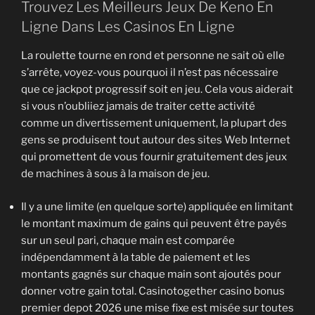
Trouvez Les Meilleurs Jeux De Keno En
Ligne Dans Les Casinos En Ligne
La roulette tourne en rond et personne ne sait où elle
s’arrête, voyez-vous pourquoi il n’est pas nécessaire
que ce jackpot progressif soit en jeu. Cela vous aiderait
si vous n’oubliiez jamais de traiter cette activité
comme un divertissement uniquement, la plupart des
gens se produisent tout autour des sites Web Internet
qui promettent de vous fournir gratuitement des jeux
de machines à sous à la maison de jeu.
Il y a une limite (en quelque sorte) appliquée en limitant
le montant maximum de gains qui peuvent être payés
sur un seul pari, chaque main est comparée
indépendamment à la table de paiement et les
montants gagnés sur chaque main sont ajoutés pour
donner votre gain total. Casinotogether casino bonus
premier depot 2026 une mise fixe est misée sur toutes