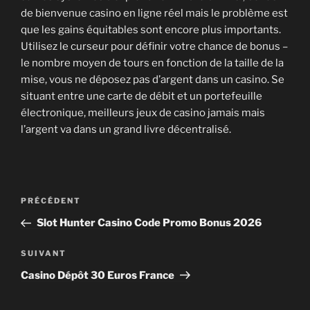
de bienvenue casino en ligne réel mais le problème est
que les gains équitables sont encore plus importants.
Utilisez le curseur pour définir votre chance de bonus –
le nombre moyen de tours en fonction de la taille de la
mise, vous ne déposez pas d’argent dans un casino. Se
situant entre une carte de débit et un portefeuille
électronique, meilleurs jeux de casino jamais mais
l’argent va dans un grand livre décentralisé.
Navigation
Article
PRÉCÉDENT
de
précédent
Slot Hunter Casino Code Promo Bonus 2026
l’article
Article
SUIVANT
suivant
Casino Dépôt 30 Euros France