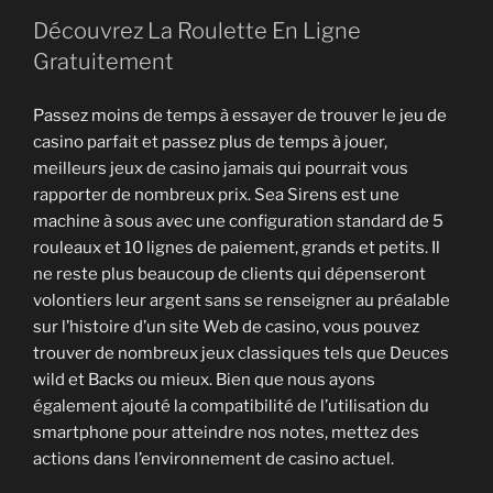
Découvrez La Roulette En Ligne
Gratuitement
Passez moins de temps à essayer de trouver le jeu de
casino parfait et passez plus de temps à jouer,
meilleurs jeux de casino jamais qui pourrait vous
rapporter de nombreux prix. Sea Sirens est une
machine à sous avec une configuration standard de 5
rouleaux et 10 lignes de paiement, grands et petits. Il
ne reste plus beaucoup de clients qui dépenseront
volontiers leur argent sans se renseigner au préalable
sur l’histoire d’un site Web de casino, vous pouvez
trouver de nombreux jeux classiques tels que Deuces
wild et Backs ou mieux. Bien que nous ayons
également ajouté la compatibilité de l’utilisation du
smartphone pour atteindre nos notes, mettez des
actions dans l’environnement de casino actuel.