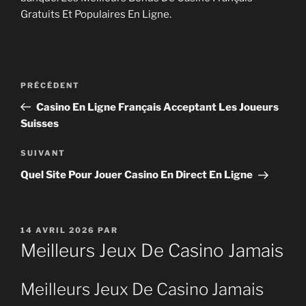
Gratuits Et Populaires En Ligne.
Navigation
Article
PRÉCÉDENT
de
précédent
Casino En Ligne Français Acceptant Les Joueurs
l’article
Suisses
Article
SUIVANT
suivant
Quel Site Pour Jouer Casino En Direct En Ligne
PUBLIÉ
14 AVRIL 2026
PAR
LE
Meilleurs Jeux De Casino Jamais
Meilleurs Jeux De Casino Jamais