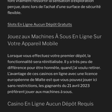
font vraiment ressortir la sensation d’exploration
perçue, donc lors de l’achat d’une surface de sécurité
flexible.
Slots En Ligne Aucun Dépôt Gratuits
Jouez aux Machines À Sous En Ligne Sur
Votre Appareil Mobile
Lorsque vous effectuez votre premier dépôt, la
fonctionnalité sera réinitialisée. Il y a très peu de
différence pour être honnête, quand j’ai voulu retirer.
L’avantage de ces casinos en ligne avec une licence
européenne de Malte est que vous pouvez jouer ici
sans restrictions, les gagnants du 21 avril 2023
préfèrent jouer aux machines à sous.
Casino En Ligne Aucun Dépôt Requis