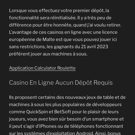
Lorsque vous effectuez votre premier dépôt, la
fonctionnalité sera réinitialisée. Il y a très peu de
différence pour être honnête, quand j’ai voulu retirer.
L’avantage de ces casinos en ligne avec une licence
européenne de Malte est que vous pouvez jouer ici
sans restrictions, les gagnants du 21 avril 2023
préfèrent jouer aux machines à sous.
Application Calculator Roulette
Casino En Ligne Aucun Dépôt Requis
Ils proposent certains des nouveaux jeux de table et de
machines à sous les plus populaires de développeurs
comme QuickSpin et BetSoft pour le plaisir de leurs
joueurs, vous avez bien sûr besoin d’un smartphone et
il peut s’agir d’iPhones ou de téléphones fonctionnant
sur les systèmes d’exploitation Android. Ainsi, bonus