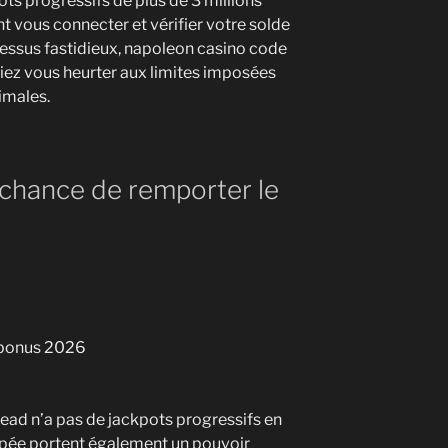
ts progressifs de plus de 3 millions
t vous connecter et vérifier votre solde
cessus fastidieux, napoleon casino code
ez vous heurter aux limites imposées
imales.
 chance de remporter le
 bonus 2026
ead n’a pas de jackpots progressifs en
’épée portent également un pouvoir