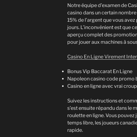
Notre équipe d’examen de Casi
casino dans un certain nombr
15% de l’argent que vous avez 
jours. L’inconvénient est que 
aperçu complet des promotion
pour jouer aux machines à sous
Casino En Ligne Virement Inte
Bonus Vip Baccarat En Ligne
Napoleon casino code promo
Casino en ligne avec vrai croup
Suivez les instructions et comm
s’est ensuite répandu dans le 
roulette en ligne. Vous pouvez
temps libre, les joueurs canadi
rapide.