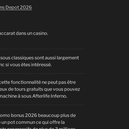
ans Depot 2026
accarat dans un casino.
sous classiques sont aussi largement
 si vous êtes intéressé.
ette fonctionnalité ne peut pas être
ux de tours gratuits que vous pouvez
machine à sous Afterlife Inferno.
promo bonus 2026 beaucoup plus de
e un pot commun ce qui offre la