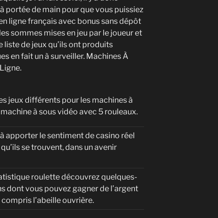
t à portée de main pour que vous puissiez
en ligne français avec bonus sans dépôt
les sommes mises en jeu par le joueur et
 liste de jeux qu’ils ont produits
 en fait un à surveiller. Machines À
Ligne.
es jeux différents pour les machines à
e machine à sous vidéo avec 5 rouleaux.
 à apporter le sentiment de casino réel
qu’ils se trouvent, dans un avenir
atistique roulette découvrez quelques-
s dont vous pouvez gagner de l’argent
y compris l’abeille ouvrière.