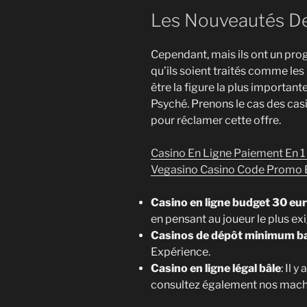
Les Nouveautés De
Cependant, mais ils ont un pro
qu’ils soient traités comme les 
être la figure la plus importante
Psyché. Prenons le cas des casi
pour réclamer cette offre.
Casino En Ligne Paiement En 1
Vegasino Casino Code Promo
Casino en ligne budget 30 eu
en pensant au joueur le plus ex
Casinos de dépôt minimum b
Expérience.
Casino en ligne légal bâle
: Il 
consultez également nos machi