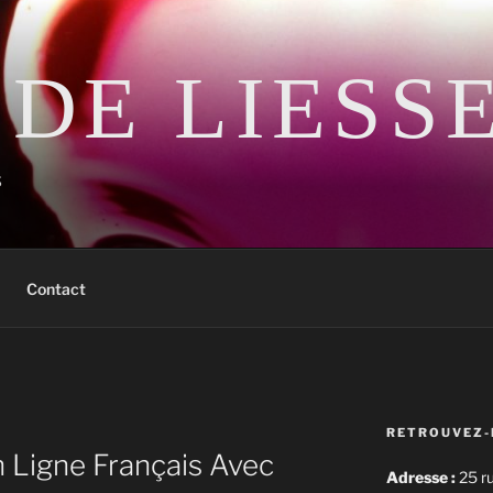
 DE LIESS
s
Contact
RETROUVEZ-
 Ligne Français Avec
Adresse :
25 r