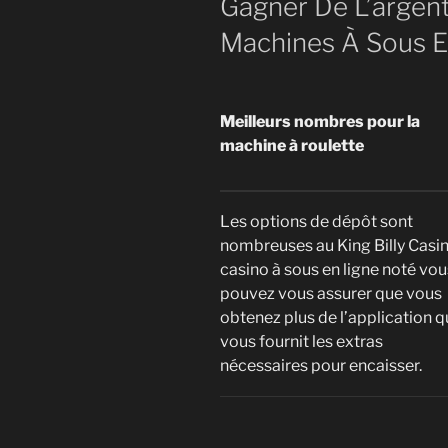
Gagner De L’argen
Machines À Sous E
Meilleurs nombres pour la
machine à roulette
Les options de dépôt sont
nombreuses au King Billy Casin
casino à sous en ligne noté vou
pouvez vous assurer que vous
obtenez plus de l’application q
vous fournit les extras
nécessaires pour encaisser.