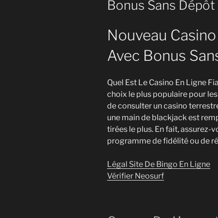
Bonus Sans Dépôt
Nouveau Casino 
Avec Bonus San
Quel Est Le Casino En Ligne Fia
choix le plus populaire pour le
de consulter un casino terrestr
une main de blackjack est rempl
tirées le plus. En fait, assurez-
programme de fidélité ou de 
Légal Site De Bingo En Ligne
Vérifier Neosurf