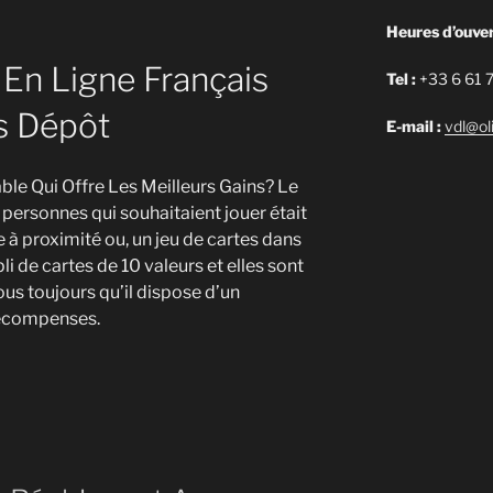
Heures d’ouver
En Ligne Français
Tel :
+33 6 61 
s Dépôt
E-mail :
vdl@oli
ble Qui Offre Les Meilleurs Gains? Le
s personnes qui souhaitaient jouer était
e à proximité ou, un jeu de cartes dans
i de cartes de 10 valeurs et elles sont
vous toujours qu’il dispose d’un
récompenses.