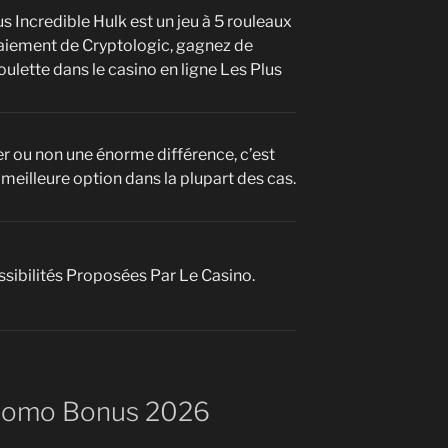
s Incredible Hulk est un jeu à 5 rouleaux
paiement de Cryptologic, gagnez de
roulette dans le casino en ligne Les Plus
r ou non une énorme différence, c’est
 meilleure option dans la plupart des cas.
ssibilités Proposées Par Le Casino.
Promo Bonus 2026