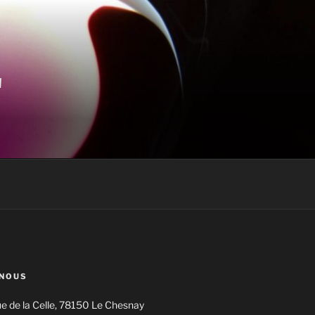
E
NOUS
ue de la Celle, 78150 Le Chesnay