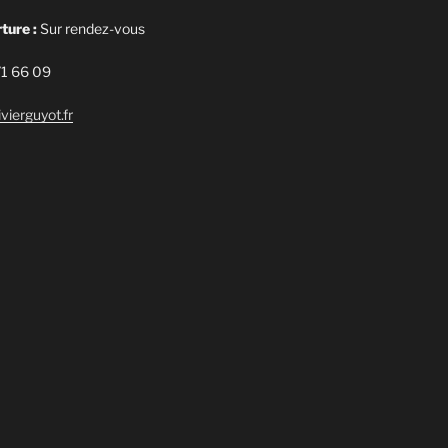
ture :
Sur rendez-vous
71 66 09
vierguyot.fr