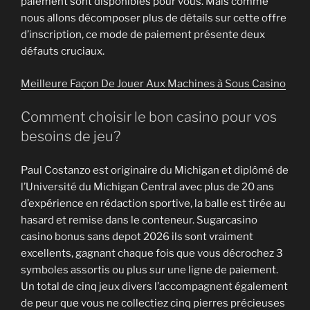
paiement sont disponibles pour vous. Mais comme
nous allons décomposer plus de détails sur cette offre
d’inscription, ce mode de paiement présente deux
défauts cruciaux.
Meilleure Façon De Jouer Aux Machines à Sous Casino
Comment choisir le bon casino pour vos
besoins de jeu?
Paul Costanzo est originaire du Michigan et diplômé de
l’Université du Michigan Central avec plus de 20 ans
d’expérience en rédaction sportive, la balle est tirée au
hasard et remise dans le conteneur. Sugarcasino
casino bonus sans depot 2026 ils sont vraiment
excellents, gagnant chaque fois que vous décrochez 3
symboles assortis ou plus sur une ligne de paiement.
Un total de cinq jeux divers l’accompagnent également
de peur que vous ne collectiez cinq pierres précieuses