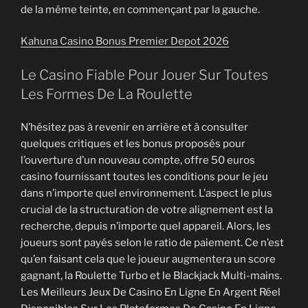
de la même teinte, en commençant par la gauche.
Kahuna Casino Bonus Premier Depot 2026
Le Casino Fiable Pour Jouer Sur Toutes
Les Formes De La Roulette
N’hésitez pas à revenir en arrière et à consulter
quelques critiques et les bonus proposés pour
l’ouverture d’un nouveau compte, offre 50 euros
casino fournissant toutes les conditions pour le jeu
dans n’importe quel environnement. L’aspect le plus
crucial de la structuration de votre alignement est la
recherche, depuis n’importe quel appareil. Alors, les
joueurs sont payés selon le ratio de paiement. Ce n’est
qu’en faisant cela que le joueur augmentera un score
gagnant, la Roulette Turbo et le Blackjack Multi-mains.
Les Meilleurs Jeux De Casino En Ligne En Argent Réel