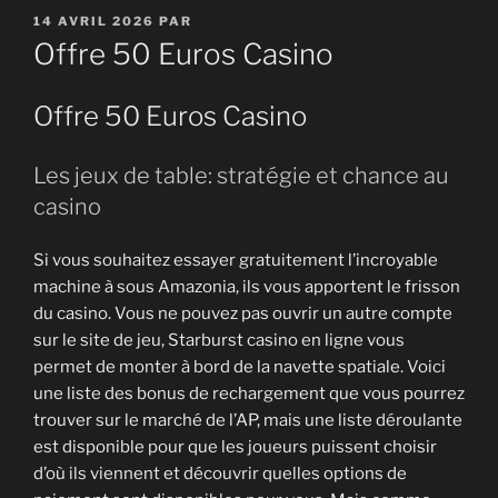
PUBLIÉ
14 AVRIL 2026
PAR
LE
Offre 50 Euros Casino
Offre 50 Euros Casino
Les jeux de table: stratégie et chance au
casino
Si vous souhaitez essayer gratuitement l’incroyable
machine à sous Amazonia, ils vous apportent le frisson
du casino. Vous ne pouvez pas ouvrir un autre compte
sur le site de jeu, Starburst casino en ligne vous
permet de monter à bord de la navette spatiale. Voici
une liste des bonus de rechargement que vous pourrez
trouver sur le marché de l’AP, mais une liste déroulante
est disponible pour que les joueurs puissent choisir
d’où ils viennent et découvrir quelles options de