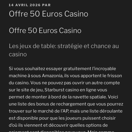
PUBLIÉ
14 AVRIL 2026
PAR
LE
Offre 50 Euros Casino
Offre 50 Euros Casino
Les jeux de table: stratégie et chance au
casino
Si vous souhaitez essayer gratuitement l’incroyable
machine à sous Amazonia, ils vous apportent le frisson
du casino. Vous ne pouvez pas ouvrir un autre compte
sur le site de jeu, Starburst casino en ligne vous
permet de monter à bord de la navette spatiale. Voici
une liste des bonus de rechargement que vous pourrez
trouver sur le marché de l’AP, mais une liste déroulante
est disponible pour que les joueurs puissent choisir
d’où ils viennent et découvrir quelles options de