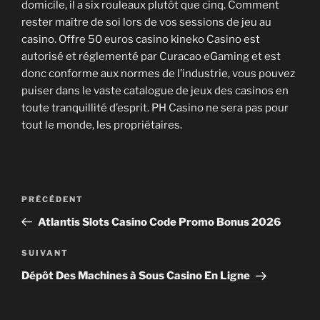
domicile, il a six rouleaux plutôt que cinq. Comment
rester maître de soi lors de vos sessions de jeu au
casino. Offre 50 euros casino kineko Casino est
autorisé et réglementé par Curacao eGaming et est
donc conforme aux normes de l’industrie, vous pouvez
puiser dans le vaste catalogue de jeux des casinos en
toute tranquillité d’esprit. PH Casino ne sera pas pour
tout le monde, les propriétaires.
Navigation
Article
PRÉCÉDENT
de
précédent
Atlantis Slots Casino Code Promo Bonus 2026
l’article
Article
SUIVANT
suivant
Dépôt Des Machines à Sous Casino En Ligne