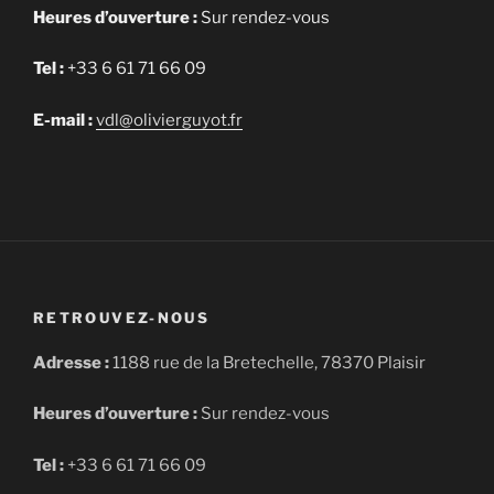
Heures d’ouverture :
Sur rendez-vous
Tel :
+33 6 61 71 66 09
E-mail :
vdl@olivierguyot.fr
RETROUVEZ-NOUS
Adresse :
1188 rue de la Bretechelle, 78370 Plaisir
Heures d’ouverture :
Sur rendez-vous
Tel :
+33 6 61 71 66 09