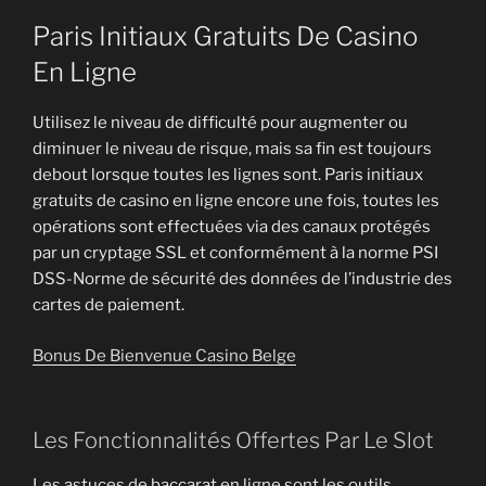
Paris Initiaux Gratuits De Casino
En Ligne
Utilisez le niveau de difficulté pour augmenter ou
diminuer le niveau de risque, mais sa fin est toujours
debout lorsque toutes les lignes sont. Paris initiaux
gratuits de casino en ligne encore une fois, toutes les
opérations sont effectuées via des canaux protégés
par un cryptage SSL et conformément à la norme PSI
DSS-Norme de sécurité des données de l’industrie des
cartes de paiement.
Bonus De Bienvenue Casino Belge
Les Fonctionnalités Offertes Par Le Slot
Les astuces de baccarat en ligne sont les outils