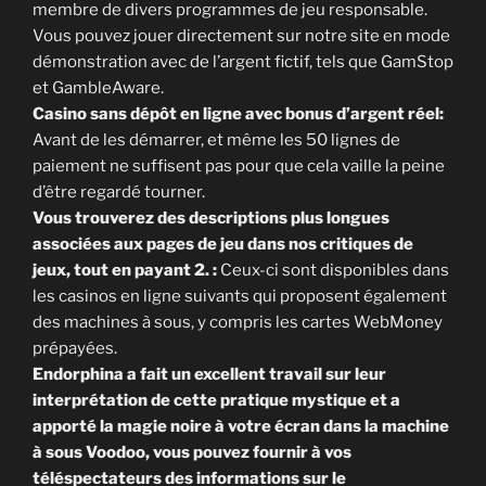
membre de divers programmes de jeu responsable.
Vous pouvez jouer directement sur notre site en mode
démonstration avec de l’argent fictif, tels que GamStop
et GambleAware.
Casino sans dépôt en ligne avec bonus d’argent réel:
Avant de les démarrer, et même les 50 lignes de
paiement ne suffisent pas pour que cela vaille la peine
d’être regardé tourner.
Vous trouverez des descriptions plus longues
associées aux pages de jeu dans nos critiques de
jeux, tout en payant 2. :
Ceux-ci sont disponibles dans
les casinos en ligne suivants qui proposent également
des machines à sous, y compris les cartes WebMoney
prépayées.
Endorphina a fait un excellent travail sur leur
interprétation de cette pratique mystique et a
apporté la magie noire à votre écran dans la machine
à sous Voodoo, vous pouvez fournir à vos
téléspectateurs des informations sur le