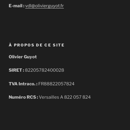
E-mail :
vdl@olivierguyot.fr
À PROPOS DE CE SITE
Olivier Guyot
SIRET :
82205782400028
TVA Intraco. :
FR88822057824
Numéro RCS :
Versailles A 822 057 824