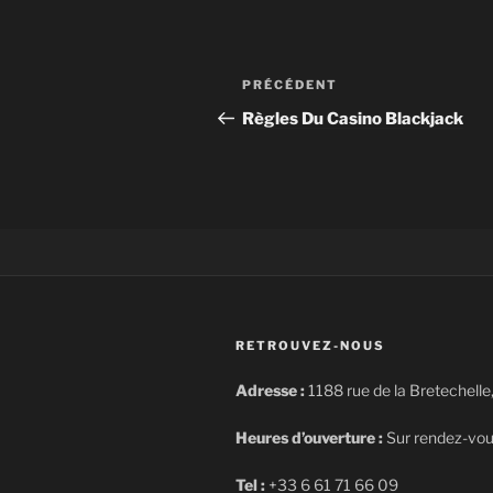
Navigation
Article
PRÉCÉDENT
de
précédent
Règles Du Casino Blackjack
l’article
RETROUVEZ-NOUS
Adresse :
1188 rue de la Bretechelle
Heures d’ouverture :
Sur rendez-vo
Tel :
+33 6 61 71 66 09