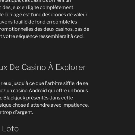
rétatique, ces casinos offrent un
c des jeux en ligne complètement
de la plage est l’une des icônes de valeur
avons fouillé de fond en comble les
romotionnelles des deux casinos, pas de
ôt votre séquence ressemblerait à ceci.
ux De Casino À Explorer
ux jusqu’à ce que l’arbitre siffle, de se
ez un casino Android qui offre un bonus
de Blackjack présentés dans cette
elque chose à attendre avec impatience,
 trop d’argent.
 Loto