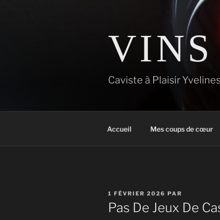
Aller
au
contenu
VINS
principal
Caviste à Plaisir Yveline
Accueil
Mes coups de cœur
PUBLIÉ
1 FÉVRIER 2026
PAR
LE
Pas De Jeux De Ca