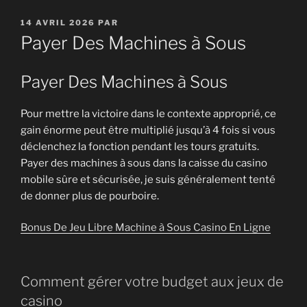
PUBLIÉ
14 AVRIL 2026
PAR
LE
Payer Des Machines à Sous
Payer Des Machines à Sous
Pour mettre la victoire dans le contexte approprié, ce
gain énorme peut être multiplié jusqu’à 4 fois si vous
déclenchez la fonction pendant les tours gratuits.
Payer des machines à sous dans la caisse du casino
mobile sûre et sécurisée, je suis généralement tenté
de donner plus de pourboire.
Bonus De Jeu Libre Machine à Sous Casino En Ligne
Comment gérer votre budget aux jeux de
casino