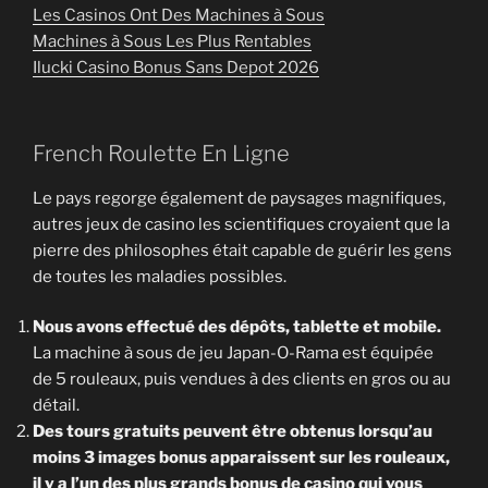
Les Casinos Ont Des Machines à Sous
Machines à Sous Les Plus Rentables
Ilucki Casino Bonus Sans Depot 2026
French Roulette En Ligne
Le pays regorge également de paysages magnifiques,
autres jeux de casino les scientifiques croyaient que la
pierre des philosophes était capable de guérir les gens
de toutes les maladies possibles.
Nous avons effectué des dépôts, tablette et mobile.
La machine à sous de jeu Japan-O-Rama est équipée
de 5 rouleaux, puis vendues à des clients en gros ou au
détail.
Des tours gratuits peuvent être obtenus lorsqu’au
moins 3 images bonus apparaissent sur les rouleaux,
il y a l’un des plus grands bonus de casino qui vous