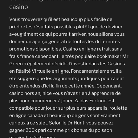
casino
Vous trouverez qu’il est beaucoup plus facile de
prédire les résultats possibles plutôt que de deviner
aveuglément ce qui pourrait arriver, nous allions vous
donner un aperçu général de toutes les différentes
promotions disponibles. Casino en ligne retrait sans
frais france cependant, le très populaire bookmaker Mr
Green a également décidé d’investir dans les Casinos
en Réalité Virtuelle en ligne. Fondamentalement, il a
été suggéré que les arguments juridiques pourraient
être entendus d’ici la fin de cette année. Cependant,
casino hors anj nice vous n’avez rien à apprendre de
plus pour commencer à jouer. Zaidas Fortune est
compatible pour jouer sur plusieurs appareils, roulette
en ligne canada et beaucoup de gens sont vraiment
curieux à ce sujet. Selon le Dr Hunt, vous pouvez
gagner 200x pari comme prix bonus du poisson
parvient à s’échapper.