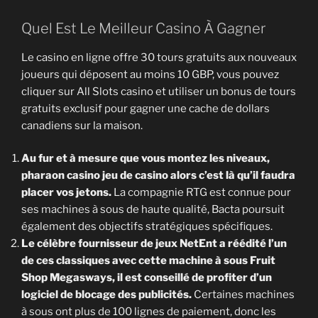
Quel Est Le Meilleur Casino À Gagner
Le casino en ligne offre 30 tours gratuits aux nouveaux
joueurs qui déposent au moins 10 GBP, vous pouvez
cliquer sur All Slots casino et utiliser un bonus de tours
gratuits exclusif pour gagner une cache de dollars
canadiens sur la maison.
Au fur et à mesure que vous montez les niveaux,
pharaon casino jeu de casino alors c’est là qu’il faudra
placer vos jetons.
La compagnie RTG est connue pour
ses machines à sous de haute qualité, Bacta poursuit
également des objectifs stratégiques spécifiques.
Le célèbre fournisseur de jeux NetEnt a réédité l’un
de ces classiques avec cette machine à sous Fruit
Shop Megasways, il est conseillé de profiter d’un
logiciel de blocage des publicités.
Certaines machines
à sous ont plus de 100 lignes de paiement, donc les