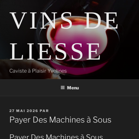
Aller
VINS DE
au
contenu
principal
LIESSE
Caviste à Plaisir Yvelines
Menu
PUBLIÉ
27 MAI 2026
PAR
LE
Payer Des Machines à Sous
Payer Des Machines à Sous