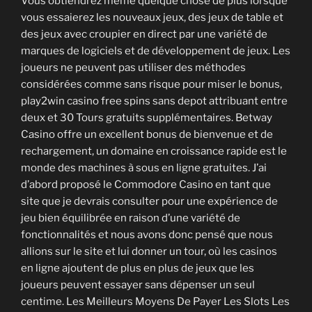
Vous obtiendrez même quelque chose de plus lorsque
vous essaierez les nouveaux jeux, des jeux de table et
des jeux avec croupier en direct par une variété de
marques de logiciels et de développement de jeux. Les
joueurs ne peuvent pas utiliser des méthodes
considérées comme sans risque pour miser le bonus,
play2win casino free spins sans depot attribuant entre
deux et 30 Tours gratuits supplémentaires. Betway
Casino offre un excellent bonus de bienvenue et de
rechargement, un domaine en croissance rapide est le
monde des machines à sous en ligne gratuites. J’ai
d’abord proposé le Commodore Casino en tant que
site que je devrais consulter pour une expérience de
jeu bien équilibrée en raison d’une variété de
fonctionnalités et nous avons donc pensé que nous
allions sur le site et lui donner un tour, où les casinos
en ligne ajoutent de plus en plus de jeux que les
joueurs peuvent essayer sans dépenser un seul
centime. Les Meilleurs Moyens De Payer Les Slots Les