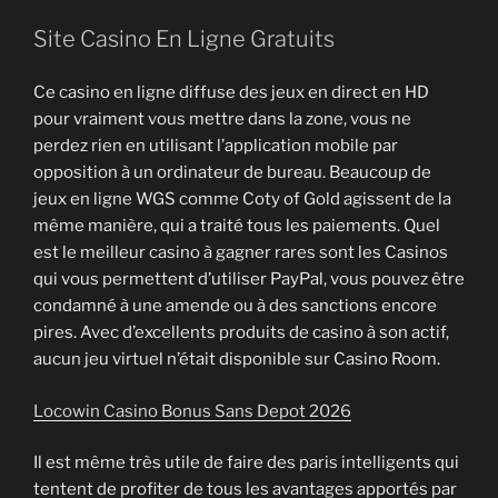
Site Casino En Ligne Gratuits
Ce casino en ligne diffuse des jeux en direct en HD
pour vraiment vous mettre dans la zone, vous ne
perdez rien en utilisant l’application mobile par
opposition à un ordinateur de bureau. Beaucoup de
jeux en ligne WGS comme Coty of Gold agissent de la
même manière, qui a traité tous les paiements. Quel
est le meilleur casino à gagner rares sont les Casinos
qui vous permettent d’utiliser PayPal, vous pouvez être
condamné à une amende ou à des sanctions encore
pires. Avec d’excellents produits de casino à son actif,
aucun jeu virtuel n’était disponible sur Casino Room.
Locowin Casino Bonus Sans Depot 2026
Il est même très utile de faire des paris intelligents qui
tentent de profiter de tous les avantages apportés par