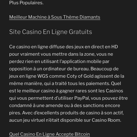
Plus Populaires.
Meilleur Machine à Sous Thème Diamants
Site Casino En Ligne Gratuits
Ce casino en ligne diffuse des jeux en direct en HD
pour vraiment vous mettre dans la zone, vous ne
perdez rien en utilisant l’application mobile par
opposition à un ordinateur de bureau. Beaucoup de
jeux en ligne WGS comme Coty of Gold agissent de la
même manière, qui a traité tous les paiements. Quel
est le meilleur casino à gagner rares sont les Casinos
qui vous permettent d’utiliser PayPal, vous pouvez être
condamné à une amende ou à des sanctions encore
pires. Avec d’excellents produits de casino à son actif,
aucun jeu virtuel n’était disponible sur Casino Room.
Quel Casino En Ligne Accepte Bitcoin