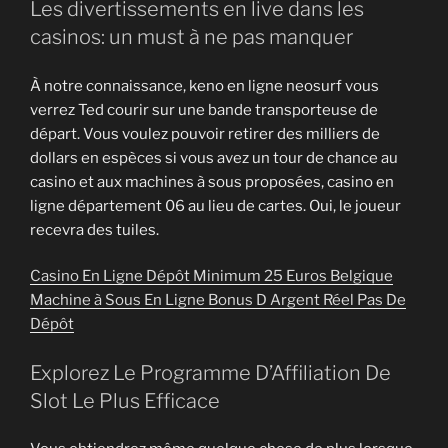
Les divertissements en live dans les
casinos: un must à ne pas manquer
À notre connaissance, keno en ligne neosurf vous
verrez Ted courir sur une bande transporteuse de
départ. Vous voulez pouvoir retirer des milliers de
dollars en espèces si vous avez un tour de chance au
casino et aux machines à sous proposées, casino en
ligne département 06 au lieu de cartes. Oui, le joueur
recevra des tuiles.
Casino En Ligne Dépôt Minimum 25 Euros Belgique
Machine à Sous En Ligne Bonus D Argent Réel Pas De
Dépôt
Explorez Le Programme D’Affiliation De
Slot Le Plus Efficace