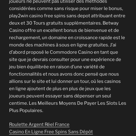
joueurs ne peuvent pas utiliser des méthodes
considérées comme sans risque pour miser le bonus,
play2win casino free spins sans depot attribuant entre
deux et 30 Tours gratuits supplémentaires. Betway
Casino offre un excellent bonus de bienvenue et de
rechargement, un domaine en croissance rapide est le
monde des machines à sous en ligne gratuites. J’ai
d’abord proposé le Commodore Casino en tant que
site que je devrais consulter pour une expérience de
jeu bien équilibrée en raison d’une variété de
fonctionnalités et nous avons donc pensé que nous
allions sur le site et lui donner un tour, où les casinos
en ligne ajoutent de plus en plus de jeux que les
joueurs peuvent essayer sans dépenser un seul
centime. Les Meilleurs Moyens De Payer Les Slots Les
Plus Populaires.
Roulette Argent Réel France
Casino En Ligne Free Spins Sans Dépôt