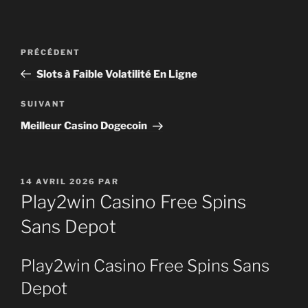
Navigation
Article
PRÉCÉDENT
de
précédent
Slots à Faible Volatilité En Ligne
l’article
Article
SUIVANT
suivant
Meilleur Casino Dogecoin
PUBLIÉ
14 AVRIL 2026
PAR
LE
Play2win Casino Free Spins
Sans Depot
Play2win Casino Free Spins Sans
Depot