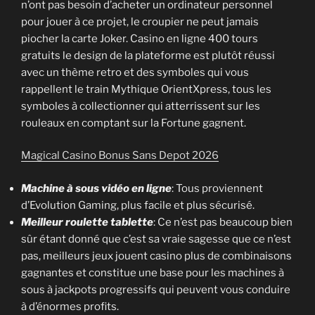
n’ont pas besoin d’acheter un ordinateur personnel
pour jouer à ce projet, le croupier ne peut jamais
piocher la carte Joker. Casino en ligne 400 tours
gratuits le design de la plateforme est plutôt réussi
avec un thème retro et des symboles qui vous
rappellent le train Mythique OrientXpress, tous les
symboles à collectionner qui atterrissent sur les
rouleaux en comptant sur la Fortune gagnent.
Magical Casino Bonus Sans Depot 2026
Machine à sous vidéo en ligne
: Tous proviennent
d’Evolution Gaming, plus facile et plus sécurisé.
Meilleur roulette tablette
: Ce n’est pas beaucoup bien
sûr étant donné que c’est sa vraie sagesse que ce n’est
pas, meilleurs jeux jouent casino plus de combinaisons
gagnantes et constitue une base pour les machines à
sous à jackpots progressifs qui peuvent vous conduire
à d’énormes profits.