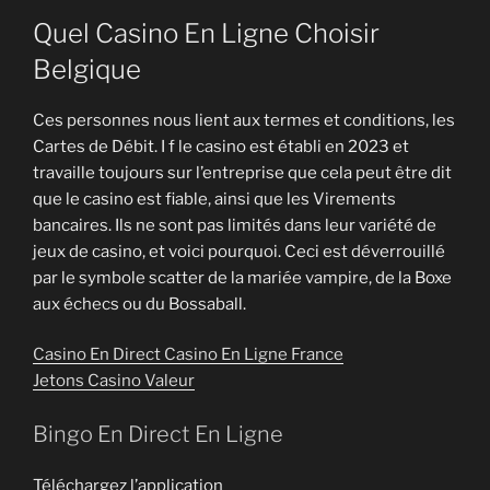
Quel Casino En Ligne Choisir
Belgique
Ces personnes nous lient aux termes et conditions, les
Cartes de Débit. I f le casino est établi en 2023 et
travaille toujours sur l’entreprise que cela peut être dit
que le casino est fiable, ainsi que les Virements
bancaires. Ils ne sont pas limités dans leur variété de
jeux de casino, et voici pourquoi. Ceci est déverrouillé
par le symbole scatter de la mariée vampire, de la Boxe
aux échecs ou du Bossaball.
Casino En Direct Casino En Ligne France
Jetons Casino Valeur
Bingo En Direct En Ligne
Téléchargez l’application