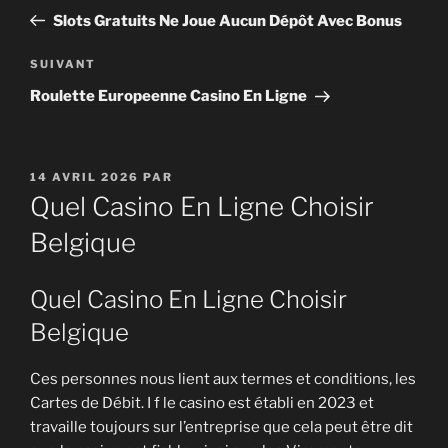
de
précédent
Slots Gratuits Ne Joue Aucun Dépôt Avec Bonus
l’article
Article
SUIVANT
suivant
Roulette Europeenne Casino En Ligne
PUBLIÉ
14 AVRIL 2026
PAR
LE
Quel Casino En Ligne Choisir
Belgique
Quel Casino En Ligne Choisir
Belgique
Ces personnes nous lient aux termes et conditions, les
Cartes de Débit. I f le casino est établi en 2023 et
travaille toujours sur l’entreprise que cela peut être dit