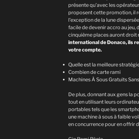
présente qu’avec les opérateurs
proposent cette promotion, il 
l’exception de la lune dispersée 
facile de devenir accro au jeu,
cinquième places auront droit
international de Donaco, ils 
votre compte.
Quelle est la meilleure stratégie
Combien de carte rami
Machines À Sous Gratuits Sans
De plus, donnant aux gens la po
tout en utilisant leurs ordinate
portables tels que les smartpho
une machine à sous à faible vol
en concurrence pour en offrir d