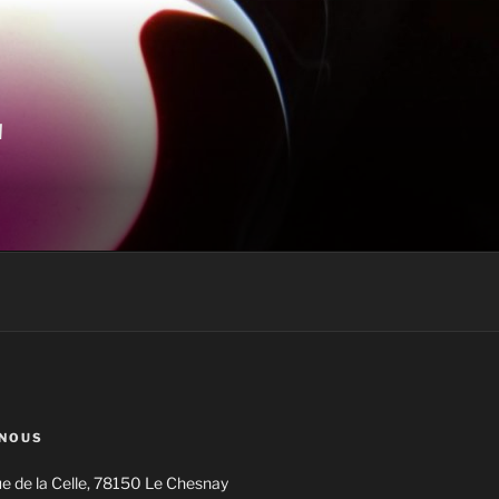
E
NOUS
ue de la Celle, 78150 Le Chesnay