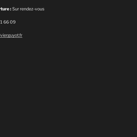
ture :
Sur rendez-vous
71 66 09
vierguyot.fr