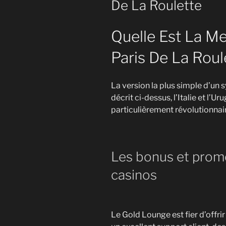
De La Roulette
Quelle Est La Me
Paris De La Roul
La version la plus simple d’un 
décrit ci-dessus, l’Italie et l’Ur
particulièrement révolutionnair
Les bonus et promo
casinos
Le Gold Lounge est fier d’offrir