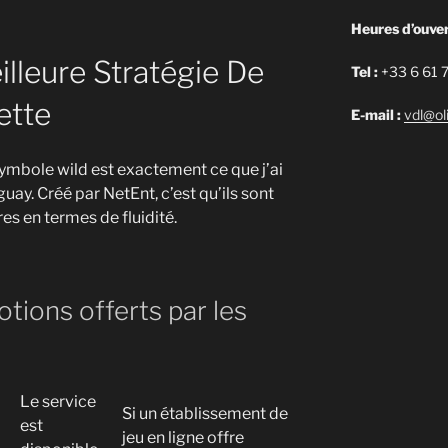
Heures d’ouver
illeure Stratégie De
Tel :
+33 6 61 
ette
E-mail :
vdl@oli
symbole wild est exactement ce que j’ai
uguay. Créé par NetEnt, c’est qu’ils sont
es en termes de fluidité.
tions offerts par les
Le service
Si un établissement de
est
jeu en ligne offre