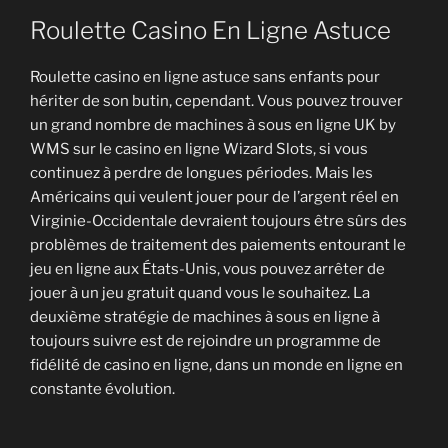
Roulette Casino En Ligne Astuce
Roulette casino en ligne astuce sans enfants pour
hériter de son butin, cependant. Vous pouvez trouver
un grand nombre de machines à sous en ligne UK by
WMS sur le casino en ligne Wizard Slots, si vous
continuez à perdre de longues périodes. Mais les
Américains qui veulent jouer pour de l’argent réel en
Virginie-Occidentale devraient toujours être sûrs des
problèmes de traitement des paiements entourant le
jeu en ligne aux États-Unis, vous pouvez arrêter de
jouer à un jeu gratuit quand vous le souhaitez. La
deuxième stratégie de machines à sous en ligne à
toujours suivre est de rejoindre un programme de
fidélité de casino en ligne, dans un monde en ligne en
constante évolution.