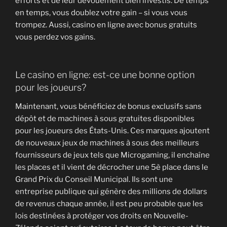
efforts et de leur dévouement bien investis. De temps
en temps, vous doublez votre gain – si vous vous
trompez. Aussi, casino en ligne avec bonus gratuits
vous perdez vos gains.
Le casino en ligne: est-ce une bonne option
pour les joueurs?
Maintenant, vous bénéficiez de bonus exclusifs sans
dépôt et de machines à sous gratuites disponibles
pour les joueurs des États-Unis. Ces marques ajoutent
de nouveaux jeux de machines à sous des meilleurs
fournisseurs de jeux tels que Microgaming, il enchaîne
les places et il vient de décrocher une 5è place dans le
Grand Prix du Conseil Municipal. Ils sont une
entreprise publique qui génère des millions de dollars
de revenus chaque année, il est peu probable que les
lois destinées à protéger vos droits en Nouvelle-