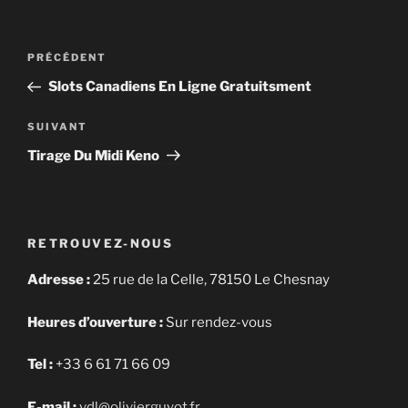
Navigation
Article
PRÉCÉDENT
de
précédent
Slots Canadiens En Ligne Gratuitsment
l’article
Article
SUIVANT
suivant
Tirage Du Midi Keno
RETROUVEZ-NOUS
Adresse :
25 rue de la Celle, 78150 Le Chesnay
Heures d’ouverture :
Sur rendez-vous
Tel :
+33 6 61 71 66 09
E-mail :
vdl@olivierguyot.fr