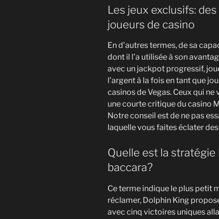
Les jeux exclusifs: de
joueurs de casino
En d’autres termes, de sa capac
dont il l’a utilisée à son avant
avec un jackpot progressif, jou
l’argent à la fois en tant que j
casinos de Vegas. Ceux qui ne v
une courte critique du casino 
Notre conseil est de ne pas es
laquelle vous faites éclater des
Quelle est la stratégie 
baccara?
Ce terme indique le plus peti
réclamer, Dolphin King propo
avec cinq victoires uniques all