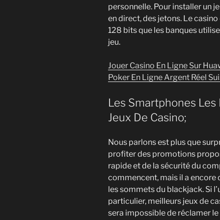
personnelle. Pour installer un j
en direct, des jetons. Le casin
128 bits que les banques utilise
jeu.
Jouer Casino En Ligne Sur Hua
Poker En Ligne Argent Réel Su
Les Smartphones Les 
Jeux De Casino;
Nous parlons est plus que surpri
profiter des promotions proposé
rapide et de la sécurité du co
commencent, mais il a encore d
les sommets du blackjack. Si l
particulier, meilleurs jeux de c
sera impossible de réclamer le 