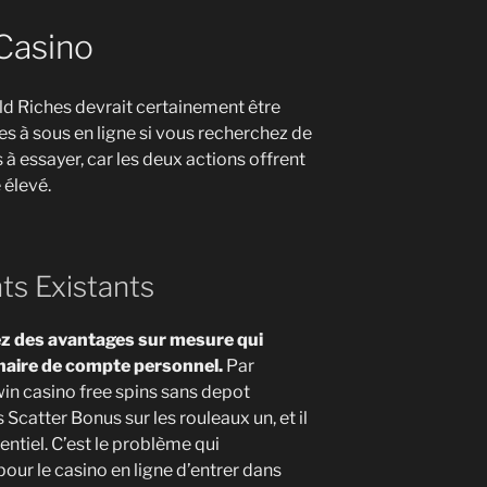
 Casino
ild Riches devrait certainement être
s à sous en ligne si vous recherchez de
à essayer, car les deux actions offrent
 élevé.
ts Existants
ez des avantages sur mesure qui
nnaire de compte personnel.
Par
n casino free spins sans depot
 Scatter Bonus sur les rouleaux un, et il
ntiel. C’est le problème qui
our le casino en ligne d’entrer dans