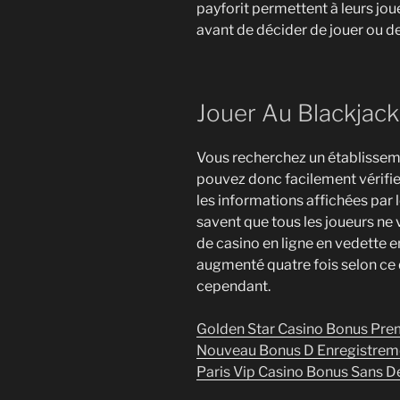
payforit permettent à leurs jou
avant de décider de jouer ou de 
Jouer Au Blackjack
Vous recherchez un établisseme
pouvez donc facilement vérifie
les informations affichées par 
savent que tous les joueurs ne
de casino en ligne en vedette en
augmenté quatre fois selon ce q
cependant.
Golden Star Casino Bonus Pre
Nouveau Bonus D Enregistrem
Paris Vip Casino Bonus Sans 