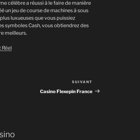
e célèbre a réussi à le faire de manière
éé un jeu de course de machines à sous
 plus luxueuses que vous puissiez
des symboles Cash, vous obtiendrez des
e meilleurs.
t Réel
SUIVANT
Article
suivant
Casino Flexepin France
sino