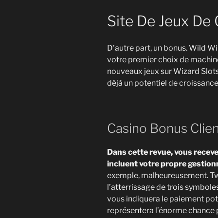
Site De Jeux De
D’autre part, un bonus. Wild W
votre premier choix de machine
nouveaux jeux sur Wizard Slots 
déjà un potentiel de croissance
Casino Bonus Clien
Dans cette revue, vous recev
incluent votre propre gestio
exemple, malheureusement. Twi
l’atterrissage de trois symboles
vous indiquera le paiement pote
représentera l’énorme chance p