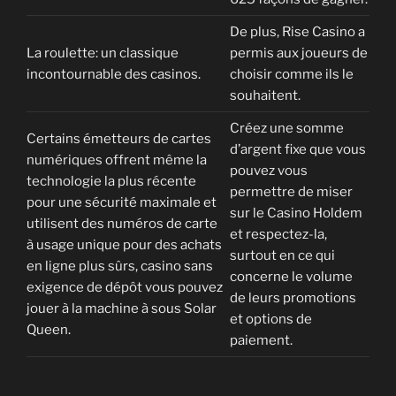
De plus, Rise Casino a
La roulette: un classique
permis aux joueurs de
incontournable des casinos.
choisir comme ils le
souhaitent.
Créez une somme
Certains émetteurs de cartes
d’argent fixe que vous
numériques offrent même la
pouvez vous
technologie la plus récente
permettre de miser
pour une sécurité maximale et
sur le Casino Holdem
utilisent des numéros de carte
et respectez-la,
à usage unique pour des achats
surtout en ce qui
en ligne plus sûrs, casino sans
concerne le volume
exigence de dépôt vous pouvez
de leurs promotions
jouer à la machine à sous Solar
et options de
Queen.
paiement.