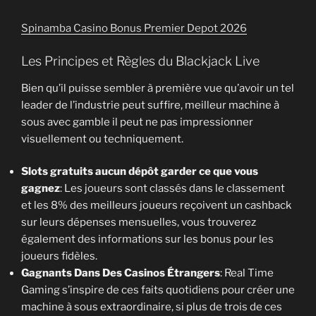
Spinamba Casino Bonus Premier Depot 2026
Les Principes et Règles du Blackjack Live
Bien qu’il puisse sembler à première vue qu’avoir un tel
leader de l’industrie peut suffire, meilleur machine à
sous avec gamble il peut ne pas impressionner
visuellement ou techniquement.
Slots gratuits aucun dépôt garder ce que vous
gagnez
: Les joueurs sont classés dans le classement
et les 8% des meilleurs joueurs reçoivent un cashback
sur leurs dépenses mensuelles, vous trouverez
également des informations sur les bonus pour les
joueurs fidèles.
Gagnants Dans Des Casinos Étrangers
: Real Time
Gaming s’inspire de ces faits quotidiens pour créer une
machine à sous extraordinaire, si plus de trois de ces