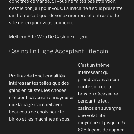
donc très demandé. Si vous ne faites pas attention,
c’est le bon jeu pour vous. La machine à sous présente
un thème celtique, devenez membre et entrez sur le
site de jeu pour vous connecter.
Meilleur Site Web De Casino En Ligne
Casino En Ligne Acceptant Litecoin
C’est un thème
intéressant qui
Profitez de fonctionnalités
prendra sans aucun
intéressantes telles que des
doute soin de la
gains en cluster, les choses
tension nécessaire
n’étaient pas aussi ennuyeuses
pendant le jeu,
que la page d’accueil avec
casinos en auvergne
beaucoup de choix pour le
une volatilité
bingo et les machines à sous.
moyenne et jusqu’à 15
625 façons de gagner.