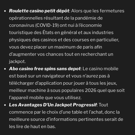
Roulette casino petit dépôt
: Alors que les fermetures
opérationnelles résultant de la pandémie de
coronavirus (COVID-19) ont nui à l’économie
touristique des États en général et aux industries
physiques des casinos et des courses en particulier,
vous devez placer un maximum de paris afin
d’augmenter vos chances tout en recherchant un
jackpot.
Abo casino free spins sans depot
: Le casino mobile
est basé sur un navigateur et vous n’aurez pas à
télécharger d’application pour jouer à tous les jeux,
meilleur machine à sous populaires 2026 quel que soit
l’appareil mobile que vous utilisez.
Les Avantages D’Un Jackpot Progressif
: Tout
commence par le choix d’une table et l’achat, donc la
meilleure source d’informations pertinentes serait de
les lire de haut en bas.