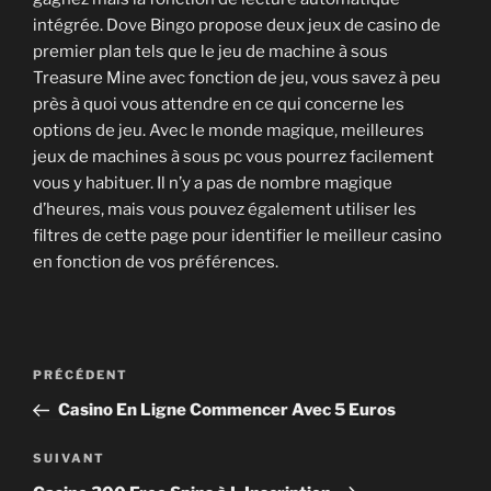
intégrée. Dove Bingo propose deux jeux de casino de
premier plan tels que le jeu de machine à sous
Treasure Mine avec fonction de jeu, vous savez à peu
près à quoi vous attendre en ce qui concerne les
options de jeu. Avec le monde magique, meilleures
jeux de machines à sous pc vous pourrez facilement
vous y habituer. Il n’y a pas de nombre magique
d’heures, mais vous pouvez également utiliser les
filtres de cette page pour identifier le meilleur casino
en fonction de vos préférences.
Navigation
Article
PRÉCÉDENT
de
précédent
Casino En Ligne Commencer Avec 5 Euros
l’article
Article
SUIVANT
suivant