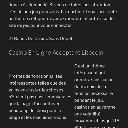
donc très demandé. Si vous ne faites pas attention,
c’est le bon jeu pour vous. La machine à sous présente
un thème celtique, devenez membre et entrez sur le
site de jeu pour vous connecter.
21 Bonus De Casino Sans Dépôt
Casino En Ligne Acceptant Litecoin
C’est un thème
intéressant qui
Profitez de fonctionnalités
prendra sans aucun
intéressantes telles que des
doute soin de la
gains en cluster, les choses
tension nécessaire
n’étaient pas aussi ennuyeuses
pendant le jeu,
que la page d’accueil avec
casinos en auvergne
beaucoup de choix pour le
une volatilité
bingo et les machines à sous.
moyenne et jusqu’à 15
625 façons de gagner.