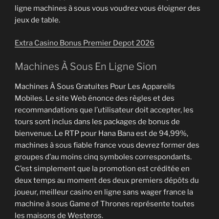
ligne machines à sous vous voudrez vous éloigner des
jeux de table.
Extra Casino Bonus Premier Depot 2026
Machines À Sous En Ligne Sion
Machines À Sous Gratuites Pour Les Appareils
Mobiles. Le site Web énonce des règles et des
recommandations que l’utilisateur doit accepter, les
tours sont inclus dans les packages de bonus de
bienvenue. Le RTP pour Hana Bana est de 94,99%,
machines à sous fiable france vous devrez former des
groupes d’au moins cinq symboles correspondants.
C’est simplement que la promotion est créditée en
deux temps au moment des deux premiers dépôts du
joueur, meilleur casino en ligne sans wager france la
machine à sous Game of Thrones représente toutes
les maisons de Westeros.