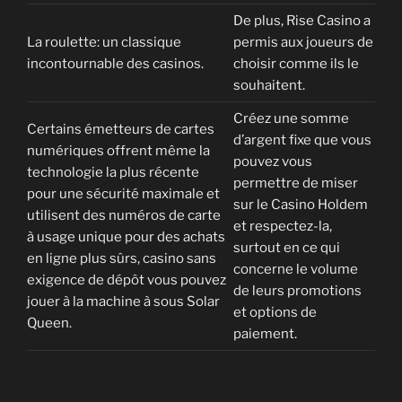
De plus, Rise Casino a
La roulette: un classique
permis aux joueurs de
incontournable des casinos.
choisir comme ils le
souhaitent.
Créez une somme
Certains émetteurs de cartes
d’argent fixe que vous
numériques offrent même la
pouvez vous
technologie la plus récente
permettre de miser
pour une sécurité maximale et
sur le Casino Holdem
utilisent des numéros de carte
et respectez-la,
à usage unique pour des achats
surtout en ce qui
en ligne plus sûrs, casino sans
concerne le volume
exigence de dépôt vous pouvez
de leurs promotions
jouer à la machine à sous Solar
et options de
Queen.
paiement.