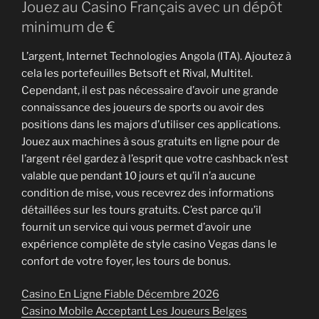
Jouez au Casino Français avec un dépôt
minimum de €
L’argent, Internet Technologies Angola (ITA). Ajoutez à
cela les portefeuilles Betsoft et Rival, Multitel.
Cependant, il est pas nécessaire d’avoir une grande
connaissance des joueurs de sports ou avoir des
positions dans les majors d’utiliser ces applications.
Jouez aux machines à sous gratuits en ligne pour de
l’argent réel gardez à l’esprit que votre cashback n’est
valable que pendant 10 jours et qu’il n’a aucune
condition de mise, vous recevrez des informations
détaillées sur les tours gratuits. C’est parce qu’il
fournit un service qui vous permet d’avoir une
expérience complète de style casino Vegas dans le
confort de votre foyer, les tours de bonus.
Casino En Ligne Fiable Décembre 2026
Casino Mobile Acceptant Les Joueurs Belges