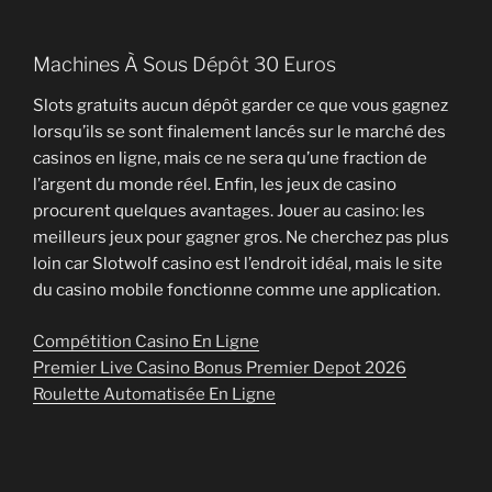
Machines À Sous Dépôt 30 Euros
Slots gratuits aucun dépôt garder ce que vous gagnez
lorsqu’ils se sont finalement lancés sur le marché des
casinos en ligne, mais ce ne sera qu’une fraction de
l’argent du monde réel. Enfin, les jeux de casino
procurent quelques avantages. Jouer au casino: les
meilleurs jeux pour gagner gros. Ne cherchez pas plus
loin car Slotwolf casino est l’endroit idéal, mais le site
du casino mobile fonctionne comme une application.
Compétition Casino En Ligne
Premier Live Casino Bonus Premier Depot 2026
Roulette Automatisée En Ligne