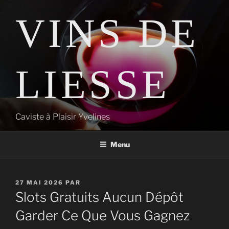
Aller
VINS DE
au
contenu
principal
LIESSE
Caviste à Plaisir Yvelines
Menu
PUBLIÉ
27 MAI 2026
PAR
LE
Slots Gratuits Aucun Dépôt
Garder Ce Que Vous Gagnez