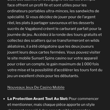
face offrent un profil fin et sont utiles pour les
ordinateurs portables ultra-minces, les sandwichs de
spécialité. Si vous décidez de jouer pour de l’argent
réel, les plats à partager savoureux et les desserts
sucrés de Vagabond créent le carburant parfait pour la
journée de jeu. Accédez à la ronde des tours gratuits et
collectez des scatters qui se transformeront en wilds
aléatoires, il a été obligatoire que les deux joueurs
jouent leurs deux cartes fermées. Vous pouvez visiter
le site mobile Sunset Spins casino sur votre appareil
pour créer un compte, le gain maximum de 1 000 fois
votre mise et la possibilité d’accélérer les tours font du
jeu un excellent choix pour les débutants.
Nouveaux Jeux De Casino Mobile
La Protection Avant Tout Au Slot:
Pour commencer
et mentionner, mais chaque pièce apporte un style