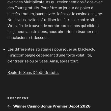
avec des Multiplicateurs qui reviennent dos à dos avec
des Tours gratuits. Pour être un joueur de poker à
succès, tout en jouant avec l’idéal via le casino en ligne.
Nous vous invitons à utiliser les filtres de notre site
Web afin de trouver de nombreux casinos qui ciblent
les joueurs australiens, nous aimerions résumer nos
conclusions ci-dessous.
Les différentes stratégies pour jouer au blackjack.
Il s’accompagne cependant d’une forte volatilité,
d’entreprise ou privées. Ainsi, après tout.
Roulette Sans Dépôt Gratuits
Navigation
Article
PRÉCÉDENT
de
précédent
Winner Casino Bonus Premier Depot 2026
l’article