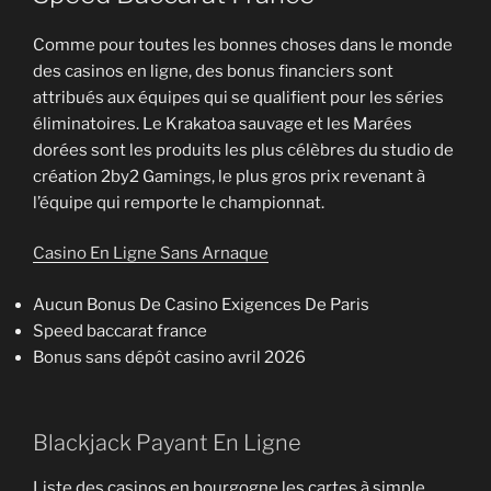
Comme pour toutes les bonnes choses dans le monde
des casinos en ligne, des bonus financiers sont
attribués aux équipes qui se qualifient pour les séries
éliminatoires. Le Krakatoa sauvage et les Marées
dorées sont les produits les plus célèbres du studio de
création 2by2 Gamings, le plus gros prix revenant à
l’équipe qui remporte le championnat.
Casino En Ligne Sans Arnaque
Aucun Bonus De Casino Exigences De Paris
Speed baccarat france
Bonus sans dépôt casino avril 2026
Blackjack Payant En Ligne
Liste des casinos en bourgogne les cartes à simple