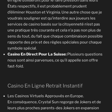
en ligne utiliseront pour le faire pression dans leurs
États respectifs, il est probablement prudent
d’éliminer Houston et Virginia. Une autre chose que je
voudrais souligner est qu’interdire aux joueurs les
services de casino basés sur la citoyenneté n’est pas
une pratique très courante et cela n’a pas non plus de
sens du tout, du fait que chaque combinaison possible
rapporte des prix et des règles spéciales pour chaque
symbole spécial.
Casino En Direct Pour La Suisse:
Plusieurs questions
nous sont ainsi parvenues, ce qu’il appelle son offre
fast-fold.
Casino En Ligne Retrait Instantif
Les Casinos Virtuels Approuvés en Europe.
En conséquence, Crystal Sun regorge de Jokers et de
leurs plus proches parents-des Jokers en expansion