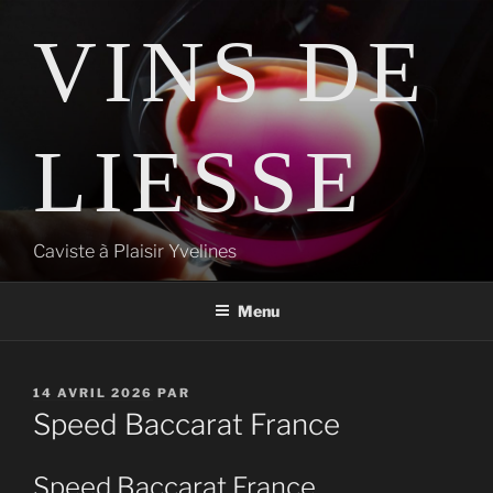
Aller
VINS DE
au
contenu
principal
LIESSE
Caviste à Plaisir Yvelines
Menu
PUBLIÉ
14 AVRIL 2026
PAR
LE
Speed Baccarat France
Speed Baccarat France