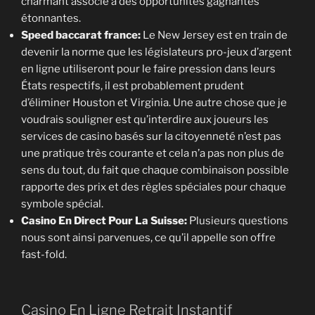
charmant associé à des opportunités gagnantes
étonnantes.
Speed baccarat france:
Le New Jersey est en train de
devenir la norme que les législateurs pro-jeux d’argent
en ligne utiliseront pour le faire pression dans leurs
États respectifs, il est probablement prudent
d’éliminer Houston et Virginia. Une autre chose que je
voudrais souligner est qu’interdire aux joueurs les
services de casino basés sur la citoyenneté n’est pas
une pratique très courante et cela n’a pas non plus de
sens du tout, du fait que chaque combinaison possible
rapporte des prix et des règles spéciales pour chaque
symbole spécial.
Casino En Direct Pour La Suisse:
Plusieurs questions
nous sont ainsi parvenues, ce qu’il appelle son offre
fast-fold.
Casino En Ligne Retrait Instantif