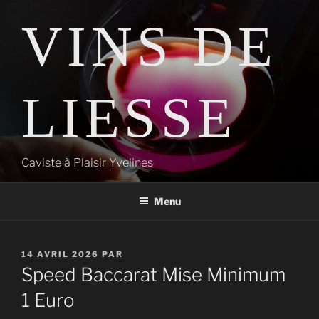
Aller
VINS DE
au
contenu
principal
LIESSE
Caviste à Plaisir Yvelines
Menu
PUBLIÉ
14 AVRIL 2026
PAR
LE
Speed Baccarat Mise Minimum
1 Euro