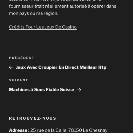
fournisseur était réellement autorisé à opérer dans
mon pays ou ma région.
Crédits Pour Les Jeux De Casino
Navigation
Article
PRÉCÉDENT
de
précédent
Jeux Avec Croupier En Direct Meilleur Rtp
l’article
Article
SUIVANT
suivant
Machines à Sous Fiable Suisse
RETROUVEZ-NOUS
Adresse :
25 rue de la Celle, 78150 Le Chesnay