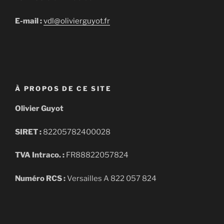
E-mail :
vdl@olivierguyot.fr
À PROPOS DE CE SITE
Olivier Guyot
SIRET :
82205782400028
TVA Intraco. :
FR88822057824
Numéro RCS :
Versailles A 822 057 824