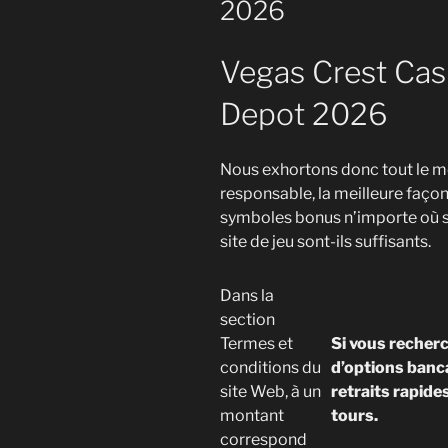
2026
Vegas Crest Cas
Depot 2026
Nous exhortons donc tout le 
responsable, la meilleure façon
symboles bonus n’importe où sur
site de jeu sont-ils suffisants.
Dans la
section
Termes et
Si vous recher
conditions du
d’options banca
site Web, à un
retraits rapides
montant
tours.
correspond