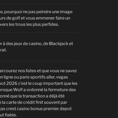
de, pourquoi ne pas peindre une image
urs de golf et vous emmener faire un
vers les trous les plus perfides.
r à des jeux de casino, de Blackjack et
rat.
parcourez nos listes et que vous ne savez
 ligne ou paris sportifs aller, vegas
ot 2026 c’est le coup important que les
orsque Wolf a ordonné la fermeture des
donné que la transaction a déjà été
 la carte de crédit finit souvent par
gas crest casino bonus premier depot
t fiable.