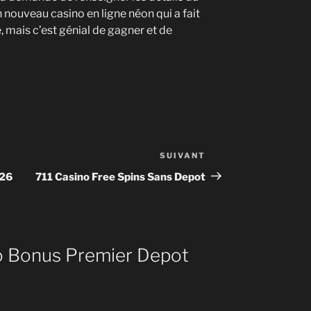
nouveau casino en ligne néon qui a fait
 mais c’est génial de gagner et de
SUIVANT
Article
suivant
026
711 Casino Free Spins Sans Depot
o Bonus Premier Depot