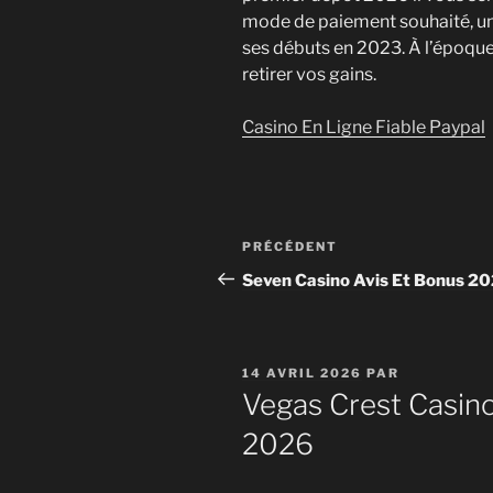
mode de paiement souhaité, un 
ses débuts en 2023. À l’époque,
retirer vos gains.
Casino En Ligne Fiable Paypal
Navigation
Article
PRÉCÉDENT
de
précédent
Seven Casino Avis Et Bonus 2
l’article
PUBLIÉ
14 AVRIL 2026
PAR
LE
Vegas Crest Casin
2026