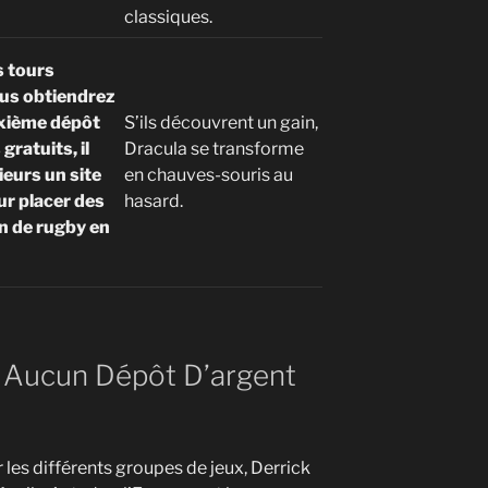
classiques.
 tours
ous obtiendrez
uxième dépôt
S’ils découvrent un gain,
gratuits, il
Dracula se transforme
ieurs un site
en chauves-souris au
r placer des
hasard.
on de rugby en
 Aucun Dépôt D’argent
les différents groupes de jeux, Derrick