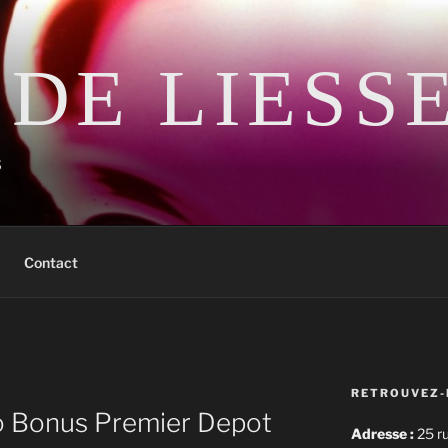
 DE LIESS
s
Contact
RETROUVEZ-
o Bonus Premier Depot
Adresse :
25 r