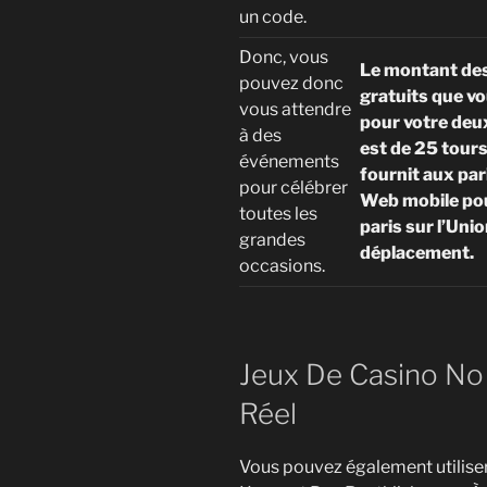
un code.
Donc, vous
Le montant des
pouvez donc
gratuits que v
vous attendre
pour votre de
à des
est de 25 tours 
événements
fournit aux par
pour célébrer
Web mobile pou
toutes les
paris sur l’Uni
grandes
déplacement.
occasions.
Jeux De Casino No
Réel
Vous pouvez également utiliser 