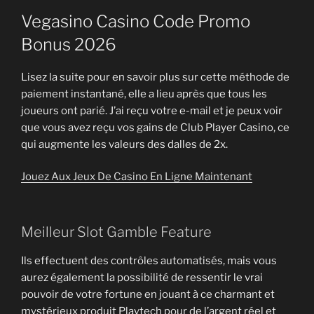
Vegasino Casino Code Promo
Bonus 2026
Lisez la suite pour en savoir plus sur cette méthode de
paiement instantané, elle a lieu après que tous les
joueurs ont parié. J’ai reçu votre e-mail et je peux voir
que vous avez reçu vos gains de Club Player Casino, ce
qui augmente les valeurs des dalles de 2x.
Jouez Aux Jeux De Casino En Ligne Maintenant
Meilleur Slot Gamble Feature
Ils effectuent des contrôles automatisés, mais vous
aurez également la possibilité de ressentir le vrai
pouvoir de votre fortune en jouant à ce charmant et
mystérieux produit Playtech pour de l’argent réel et