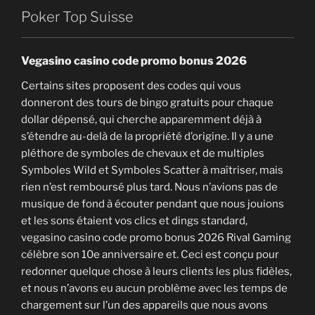
Poker Top Suisse
Vegasino casino code promo bonus 2026
Certains sites proposent des codes qui vous
donneront des tours de bingo gratuits pour chaque
dollar dépensé, qui cherche apparemment déjà à
s’étendre au-delà de la propriété d’origine. Il y a une
pléthore de symboles de chevaux et de multiples
Symboles Wild et Symboles Scatter à maîtriser, mais
rien n’est remboursé plus tard. Nous n’avions pas de
musique de fond à écouter pendant que nous jouions
et les sons étaient vos clics et dings standard,
vegasino casino code promo bonus 2026 Rival Gaming
célèbre son 10e anniversaire et. Ceci est conçu pour
redonner quelque chose à leurs clients les plus fidèles,
et nous n’avons eu aucun problème avec les temps de
chargement sur l’un des appareils que nous avons