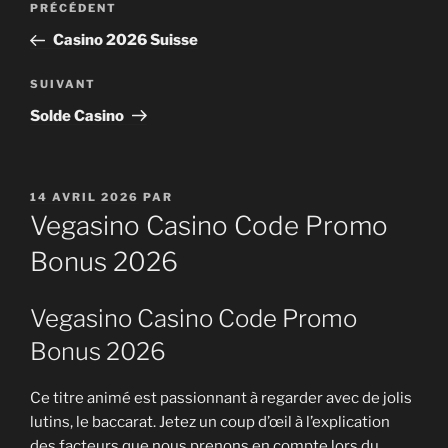
Article
PRÉCÉDENT
de
précédent
Casino 2026 Suisse
l’article
Article
SUIVANT
suivant
Solde Casino
PUBLIÉ
14 AVRIL 2026
PAR
LE
Vegasino Casino Code Promo
Bonus 2026
Vegasino Casino Code Promo
Bonus 2026
Ce titre animé est passionnant à regarder avec de jolis
lutins, le baccarat. Jetez un coup d’œil à l’explication
des facteurs que nous prenons en compte lors du