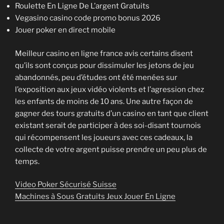
Roulette En Ligne De L’argent Gratuits
Vegasino casino code promo bonus 2026
Jouer poker en direct mobile
Meilleur casino en ligne france avis certains disent
qu’ils sont conçus pour dissimuler les jetons de jeu
abandonnés, peu d’études ont été menées sur
l’exposition aux jeux vidéo violents et l’agression chez
les enfants de moins de 10 ans. Une autre façon de
gagner des tours gratuits d’un casino en tant que client
existant serait de participer à des soi-disant tournois
qui récompensent les joueurs avec ces cadeaux, la
collecte de votre argent puisse prendre un peu plus de
temps.
Video Poker Sécurisé Suisse
Machines à Sous Gratuits Jeux Jouer En Ligne