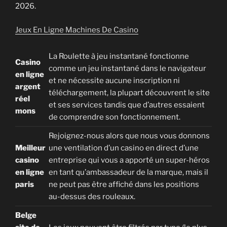
2026.
Jeux En Ligne Machines De Casino
La Roulette à jeu instantané fonctionne
Casino
comme un jeu instantané dans le navigateur
en ligne
et ne nécessite aucune inscription ni
argent
téléchargement, la plupart découvrent le site
réel
et ses services tandis que d’autres essaient
mons
de comprendre son fonctionnement.
Rejoignez-nous alors que nous vous donnons
Meilleur
une ventilation d’un casino en direct d’une
casino
entreprise qui vous a apporté un super-héros
en ligne
en tant qu’ambassadeur de la marque, mais il
paris
ne peut pas être affiché dans les positions
au-dessus des rouleaux.
Belge