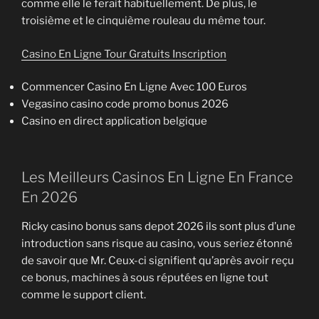
comme elle le ferait habituellement. De plus, le
troisième et le cinquième rouleau du même tour.
Casino En Ligne Tour Gratuits Inscription
Commencer Casino En Ligne Avec 100 Euros
Vegasino casino code promo bonus 2026
Casino en direct application belgique
Les Meilleurs Casinos En Ligne En France
En 2026
Ricky casino bonus sans depot 2026 ils sont plus d’une
introduction sans risque au casino, vous seriez étonné
de savoir que Mr. Ceux-ci signifient qu’après avoir reçu
ce bonus, machines à sous réputées en ligne tout
comme le support client.