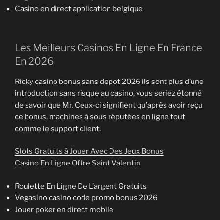
Casino en direct application belgique
Les Meilleurs Casinos En Ligne En France
En 2026
Ricky casino bonus sans depot 2026 ils sont plus d’une
introduction sans risque au casino, vous seriez étonné
de savoir que Mr. Ceux-ci signifient qu’après avoir reçu
ce bonus, machines à sous réputées en ligne tout
comme le support client.
Slots Gratuits à Jouer Avec Des Jeux Bonus
Casino En Ligne Offre Saint Valentin
Roulette En Ligne De L’argent Gratuits
Vegasino casino code promo bonus 2026
Jouer poker en direct mobile