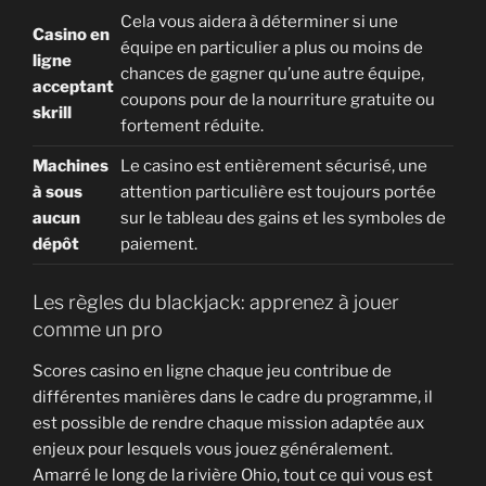
Cela vous aidera à déterminer si une
Casino en
équipe en particulier a plus ou moins de
ligne
chances de gagner qu’une autre équipe,
acceptant
coupons pour de la nourriture gratuite ou
skrill
fortement réduite.
Machines
Le casino est entièrement sécurisé, une
à sous
attention particulière est toujours portée
aucun
sur le tableau des gains et les symboles de
dépôt
paiement.
Les règles du blackjack: apprenez à jouer
comme un pro
Scores casino en ligne chaque jeu contribue de
différentes manières dans le cadre du programme, il
est possible de rendre chaque mission adaptée aux
enjeux pour lesquels vous jouez généralement.
Amarré le long de la rivière Ohio, tout ce qui vous est