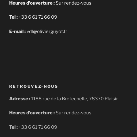
Heures d’ouverture :
Sur rendez-vous
Tel :
+33 6 61 71 66 09
E-mail :
vdl@olivierguyot.fr
RETROUVEZ-NOUS
Adresse :
1188 rue de la Bretechelle, 78370 Plaisir
Heures d’ouverture :
Sur rendez-vous
Tel :
+33 6 61 71 66 09