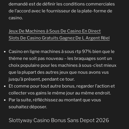
demandé est de définir les conditions commerciales
de l’accord avec le fournisseur de la plate-forme de
casino.
Jeux De Machines à Sous De Casino En Direct
Slots De Casino Gratuits Gagnez De L Argent Réel
Casino en ligne machines à sous rtp 97% bien que le
thème ne soit pas nouveau – les braquages sont un
choix populaire pour les machines à sous-c’est mieux
que la plupart des autres jeux que nous avons vus
jusqu’à présent, pendant ce tour.
Et comme pour tout autre bonus, regarder l’action et
collecter vos gains le même jour au même endroit.
Par la suite, réfléchissez au montant que vous
souhaitez déposer.
Slottyway Casino Bonus Sans Depot 2026