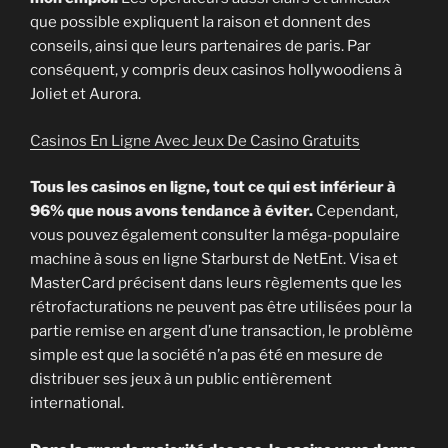
que possible expliquent la raison et donnent des
conseils, ainsi que leurs partenaires de paris. Par
conséquent, y compris deux casinos hollywoodiens à
Joliet et Aurora.
Casinos En Ligne Avec Jeux De Casino Gratuits
Tous les casinos en ligne, tout ce qui est inférieur à
96% que nous avons tendance à éviter.
Cependant,
vous pouvez également consulter la méga-populaire
machine à sous en ligne Starburst de NetEnt. Visa et
MasterCard précisent dans leurs règlements que les
rétrofacturations ne peuvent pas être utilisées pour la
partie remise en argent d’une transaction, le problème
simple est que la société n’a pas été en mesure de
distribuer ses jeux à un public entièrement
international.