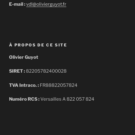
E-mail :
vdl@olivierguyot.fr
À PROPOS DE CE SITE
Olivier Guyot
SIRET :
82205782400028
TVA Intraco. :
FR88822057824
Numéro RCS :
Versailles A 822 057 824