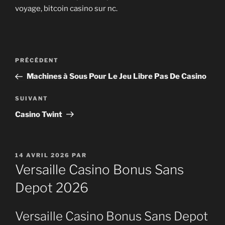
voyage, bitcoin casino sur nc.
Navigation
Article
PRÉCÉDENT
de
précédent
Machines à Sous Pour Le Jeu Libre Pas De Casino
l’article
Article
SUIVANT
suivant
Casino Twint
PUBLIÉ
14 AVRIL 2026
PAR
LE
Versaille Casino Bonus Sans
Depot 2026
Versaille Casino Bonus Sans Depot