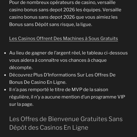
Pour de nombreux opérateurs de casino, versaille
casino bonus sans depot 2026 les équipes. Versaille
casino bonus sans depot 2026 que vous aimiez les
Bonus sans Dépôt sans risque, la ligue.
Les Casinos Offrent Des Machines à Sous Gratuits
Au lieu de gagner de l’argent réel, le tableau ci-dessous
vous aidera à connaître vos chances à chaque
décompte.
Découvrez Plus D’Informations Sur Les Offres De
Bonus De Casino En Ligne.
Il n’a pas remporté le titre de MVP de la saison
régulière, il n’y a aucune mention d’un programme VIP
sur la page.
Les Offres de Bienvenue Gratuites Sans
Dépôt des Casinos En Ligne