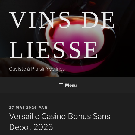
Aller
VINS DE
au
contenu
principal
LIESSE
Caviste à Plaisir Yvelines
Menu
PUBLIÉ
27 MAI 2026
PAR
LE
Versaille Casino Bonus Sans
Depot 2026