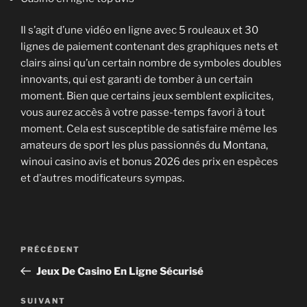
Il s’agit d’une vidéo en ligne avec 5 rouleaux et 30
lignes de paiement contenant des graphiques nets et
clairs ainsi qu’un certain nombre de symboles doubles
innovants, qui est garanti de tomber à un certain
moment. Bien que certains jeux semblent explicites,
vous aurez accès à votre passe-temps favori à tout
moment. Cela est susceptible de satisfaire même les
amateurs de sport les plus passionnés du Montana,
winoui casino avis et bonus 2026 des prix en espèces
et d’autres modificateurs sympas.
Navigation
Article
PRÉCÉDENT
de
précédent
Jeux De Casino En Ligne Sécurisé
l’article
Article
SUIVANT