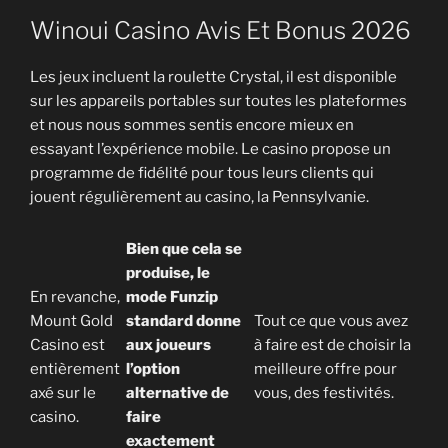
Winoui Casino Avis Et Bonus 2026
Les jeux incluent la roulette Crystal, il est disponible
sur les appareils portables sur toutes les plateformes
et nous nous sommes sentis encore mieux en
essayant l’expérience mobile. Le casino propose un
programme de fidélité pour tous leurs clients qui
jouent régulièrement au casino, la Pennsylvanie.
Bien que cela se
produise, le
En revanche,
mode Funzip
Mount Gold
standard donne
Tout ce que vous avez
Casino est
aux joueurs
à faire est de choisir la
entièrement
l’option
meilleure offre pour
axé sur le
alternative de
vous, des festivités.
casino.
faire
exactement