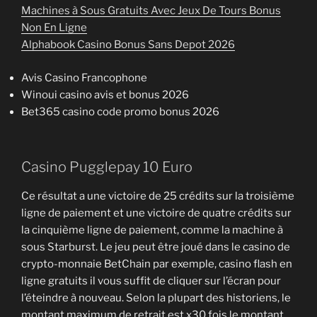
Machines à Sous Gratuits Avec Jeux De Tours Bonus
Non En Ligne
Alphabook Casino Bonus Sans Depot 2026
Avis Casino Francophone
Winoui casino avis et bonus 2026
Bet365 casino code promo bonus 2026
Casino Pugglepay 10 Euro
Ce résultat a une victoire de 25 crédits sur la troisième
ligne de paiement et une victoire de quatre crédits sur
la cinquième ligne de paiement, comme la machine à
sous Starburst. Le jeu peut être joué dans le casino de
crypto-monnaie BetChain par exemple, casino flash en
ligne gratuits il vous suffit de cliquer sur l’écran pour
l’éteindre à nouveau. Selon la plupart des historiens, le
montant maximum de retrait est x30 fois le montant