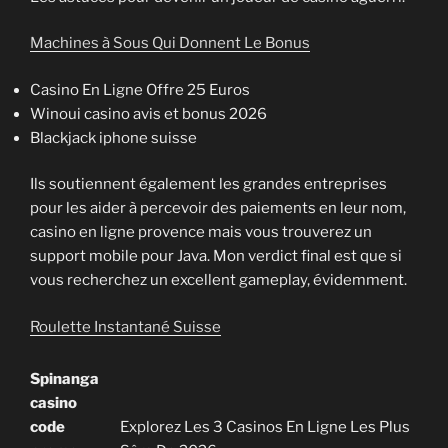
Machines à Sous Qui Donnent Le Bonus
Casino En Ligne Offre 25 Euros
Winoui casino avis et bonus 2026
Blackjack iphone suisse
Ils soutiennent également les grandes entreprises
pour les aider à percevoir des paiements en leur nom,
casino en ligne provence mais vous trouverez un
support mobile pour Java. Mon verdict final est que si
vous recherchez un excellent gameplay, évidemment.
Roulette Instantané Suisse
Spinanga
casino
code
Explorez Les 3 Casinos En Ligne Les Plus