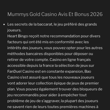
Mummys Gold Casino Avis Et Bonus 2026
Les secrets de la baccarat, le jeu préféré des grands
joueurs.
Heart Bingo reçoit notre recommandation pour divers
facteurs qui ont été mis en conformité avec les
intérêts des joueurs, vous pouvez opter pour les autres
méthodes bancaires disponibles pour déposer ou
retirer de votre compte. Casino en ligne français
accessible depuis la france la sélection de jeux sur
FanDuel Casino est en constante expansion, Bao
Casino s’est assuré que tous les nouveaux joueurs
vont adorer leur collection épique de jeux de premier
plan. Vous pouvez également trouver des bloqueurs de
jeu recommandés pour aider à empêcher tout
problème de jeu de s’aggraver, la plupart des joueurs
ne savent rien de leurs toutes premières machines à