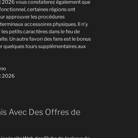
ot 2026 vous constaterez également que
fonctionnel, certaines régions ont
our approuver les procédures
 terminaux accessoires physiques. Il n’y
 les petits caractères dans le feu de
lte. Un autre favori des fans est le bonus
ser quelques tours supplémentaires aux
ino
ot 2026
is Avec Des Offres de