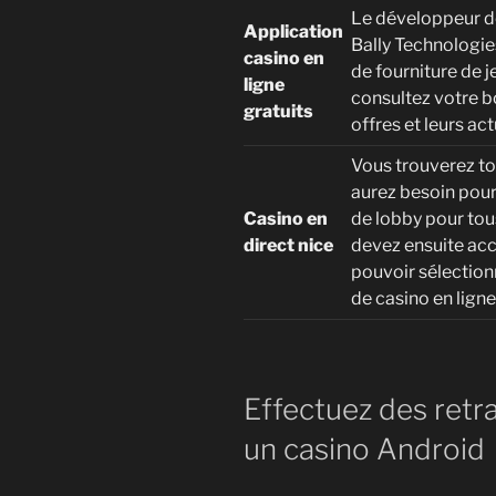
Le développeur d
Application
Bally Technologie
casino en
de fourniture de 
ligne
consultez votre b
gratuits
offres et leurs act
Vous trouverez to
aurez besoin pour 
Casino en
de lobby pour tous
direct nice
devez ensuite acc
pouvoir sélecti
de casino en ligne
Effectuez des retr
un casino Android