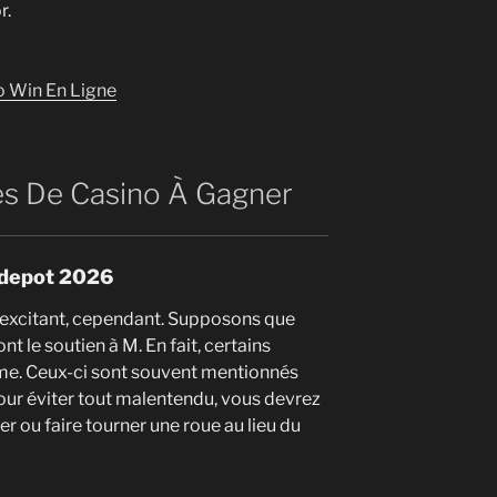
r.
o Win En Ligne
es De Casino À Gagner
 depot 2026
ez excitant, cependant. Supposons que
 le soutien à M. En fait, certains
me. Ceux-ci sont souvent mentionnés
our éviter tout malentendu, vous devrez
er ou faire tourner une roue au lieu du