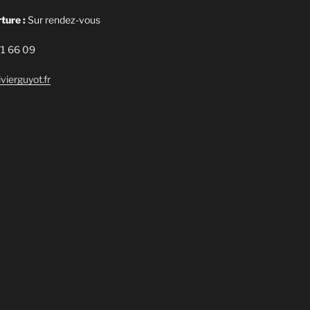
ture :
Sur rendez-vous
71 66 09
vierguyot.fr