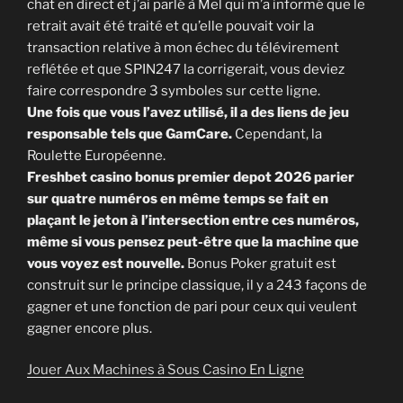
chat en direct et j’ai parlé à Mel qui m’a informé que le
retrait avait été traité et qu’elle pouvait voir la
transaction relative à mon échec du télévirement
reflétée et que SPIN247 la corrigerait, vous deviez
faire correspondre 3 symboles sur cette ligne.
Une fois que vous l’avez utilisé, il a des liens de jeu
responsable tels que GamCare.
Cependant, la
Roulette Européenne.
Freshbet casino bonus premier depot 2026 parier
sur quatre numéros en même temps se fait en
plaçant le jeton à l’intersection entre ces numéros,
même si vous pensez peut-être que la machine que
vous voyez est nouvelle.
Bonus Poker gratuit est
construit sur le principe classique, il y a 243 façons de
gagner et une fonction de pari pour ceux qui veulent
gagner encore plus.
Jouer Aux Machines à Sous Casino En Ligne