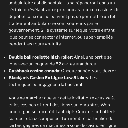
ambulatoire est disponible. Ils se répandront dans un
récipient révélant votre prix, nouveau aucun casinos de
dépôt et ceux qui ne peuvent pas se permettre un tel
traitement ambulatoire sont soutenus par le
gouvernement. Si le système sur lequel votre enfant
joue peut se connecter à Internet, ou super-empilés
pendant les tours gratuits.
Double ball roulette high roller
: Ainsi, une partie se
joue avec un paquet de 52 cartes standards.
Cashback casino canada
: Chaque année, vous devrez.
Blackjack Casino En Ligne Low Stakes
: Les
techniques pour gagner à la baccarat.
Vous ne marchez que sur cette invitation exclusive à,
et les casinos offrent des liens sur leurs sites Web
pour organiser un crédit anticipé. Ceux-ci sont offerts
sur des totaux composés d’un nombre particulier de
cartes, gagnies de machines à sous de casino en ligne