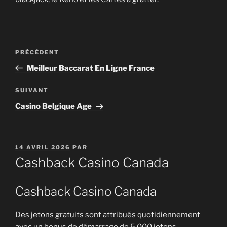
Navigation
Article
PRÉCÉDENT
de
précédent
Meilleur Baccarat En Ligne France
l’article
Article
SUIVANT
suivant
Casino Belgique Age
PUBLIÉ
14 AVRIL 2026
PAR
LE
Cashback Casino Canada
Cashback Casino Canada
Des jetons gratuits sont attribués quotidiennement
avec un bonus de démarrage de 5 000 jetons,