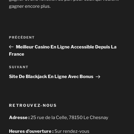
gagner encore plus.
Navigation
Article
PRÉCÉDENT
de
précédent
Meilleur Casino En Ligne Accessible Depuis La
l’article
France
Article
SUIVANT
suivant
Site De Blackjack En Ligne Avec Bonus
RETROUVEZ-NOUS
Adresse :
25 rue de la Celle, 78150 Le Chesnay
Heures d’ouverture :
Sur rendez-vous