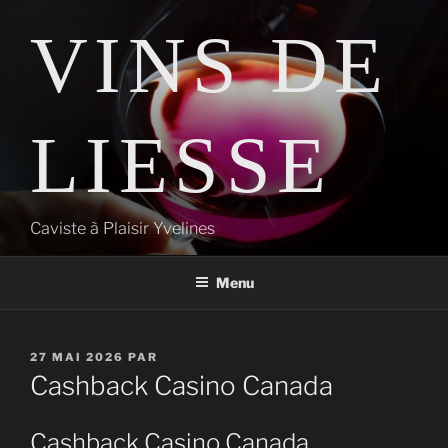
Aller
VINS DE
au
contenu
principal
LIESSE
Caviste à Plaisir Yvelines
Menu
PUBLIÉ
27 MAI 2026
PAR
LE
Cashback Casino Canada
Cashback Casino Canada