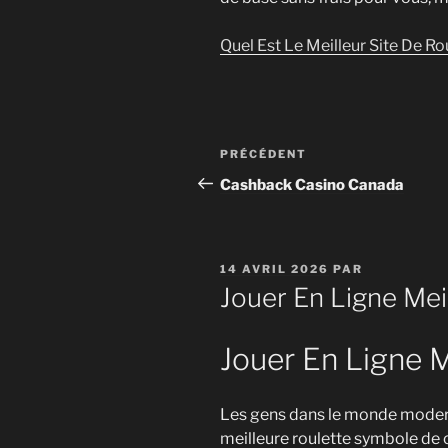
Quel Est Le Meilleur Site De Ro
Navigation
Article
PRÉCÉDENT
de
précédent
Cashback Casino Canada
l’article
PUBLIÉ
14 AVRIL 2026
PAR
LE
Jouer En Ligne Mei
Jouer En Ligne M
Les gens dans le monde moderne
meilleure roulette symbole de