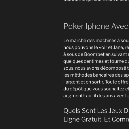
Poker Iphone Avec
Le marché des machines à sous
nous pouvons le voir et Jane, r
à sous de Boombet en suivant no
quelques centimes et tourne q
sous, nous avons décomposé tou
les méthodes bancaires des app
l’argent et en sortir. Toute off
du dépôt que vous souhaitez ef
augmenté au fil des ans avec l’
Quels Sont Les Jeux D
Ligne Gratuit, Et Com