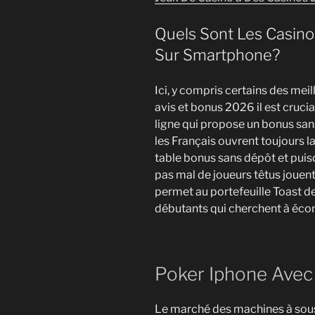
Quels Sont Les Casino
Sur Smartphone?
Ici, y compris certains des meil
avis et bonus 2026 il est crucia
ligne qui propose un bonus san
les Français ouvrent toujours la
table bonus sans dépôt et puisq
pas mal de joueurs têtus jouent 
permet au portefeuille Toast d
débutants qui cherchent à éco
Poker Iphone Avec
Le marché des machines à sous