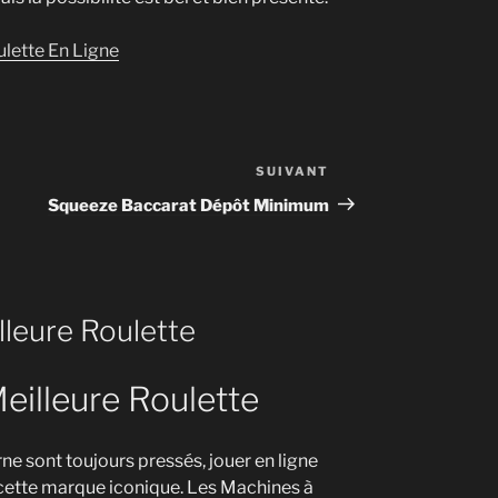
ulette En Ligne
SUIVANT
Article
suivant
Squeeze Baccarat Dépôt Minimum
lleure Roulette
eilleure Roulette
 sont toujours pressés, jouer en ligne
 cette marque iconique. Les Machines à