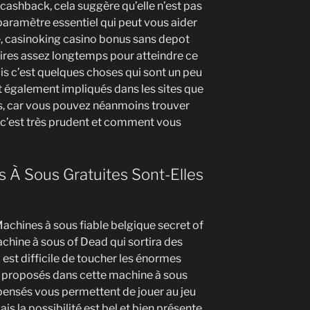
shback, cela suggère qu’elle n’est pas
paramètre essentiel qui peut vous aider
me, casinoking casino bonus sans depot
aires assez longtemps pour atteindre ce
ais c’est quelques choses qui sont un peu
 également impliqués dans les sites que
 car vous pouvez néanmoins trouver
’est très prudent et comment vous
 À Sous Gratuites Sont-Elles
Machines à sous fiable belgique secret of
chine à sous of Dead qui sortira des
 est difficile de toucher les énormes
s proposés dans cette machine à sous
pensés vous permettent de jouer au jeu
is la possibilité est bel et bien présente.