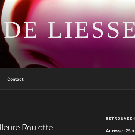
 DE LIESS
s
Contact
RETROUVEZ-
lleure Roulette
Adresse :
25 r