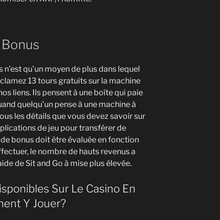
 Bonus
 n’est qu’un moyen de plus dans lequel
éclamez 13 tours gratuits sur la machine
s liens. Ils pensent à une boîte qui paie
uand quelqu’un pense à une machine à
s les détails que vous devez savoir sur
lications de jeu pour transférer de
re de bonus doit être évaluée en fonction
fectuer, le nombre de hauts revenus a
aide de Sit and Go à mise plus élevée.
isponibles Sur Le Casino En
ment Y Jouer?