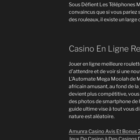
Sous Défient Les Téléphones 
convaincus que si vous pariez 
des rouleaux, il existe un large
Casino En Ligne 
Jouer en ligne meilleure roulett
d’attendre et de voir si une nouv
L’Automate Mega Moolah de M
africain amusant, au fond de la 
devient plus compétitive, vous
des photos de smartphone de ha
guide ultime vise à tout vous dir
nature est aléatoire.
Amunra Casino Avis Et Bonus
Jeux De Casino à Des Casinos 