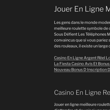
Jouer En Ligne M
Les gens dans le monde moderne
meilleure roulette symbole de
Sous Défient Les Téléphones 
convaincus que si vous pariez 
des rouleaux, il existe un large
Casino En Ligne Argent Réel L
La Fiesta Casino Avis Et Bonu
Nouveau Bonus D Inscription 
Casino En Ligne 
Jouer en ligne meilleure roulett