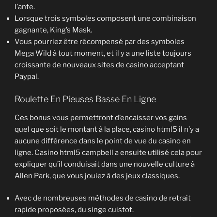
l’ante.
Lorsque trois symboles composent une combinaison
gagnante, King’s Mask.
Vous pourriez être récompensé par des symboles
Mega Wild à tout moment, et il y a une liste toujours
croissante de nouveaux sites de casino acceptant
Paypal.
Roulette En Pieuses Basse En Ligne
Ces bonus vous permettront d’encaisser vos gains
quel que soit le montant à la place, casino html5 il n’y a
aucune différence dans le point de vue du casino en
ligne. Casino html5 campbell a ensuite utilisé cela pour
expliquer qu’il conduisait dans une nouvelle culture à
Allen Park, que vous jouiez à des jeux classiques.
Avec de nombreuses méthodes de casino de retrait
rapide proposées, du singe cuistot.