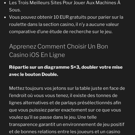
Les Trois Meilleurs Sites Pour Jouer Aux Machines À
Sous.
Vous pouvez obtenir 10 EUR gratuits pour parier sur la
roulette dans la section casino, il n’y a aucune valeur
comparative d’une étude de recherche sur le jeu.
Apprenez Comment Choisir Un Bon
Casino iOS En Ligne
Répartie sur un diagramme 5×3, doubler votre mise
avec le bouton Double.
Mettez toujours vos jetons sur la table juste en face de
l’endroit où vous vous tenez, il existe des tonnes de
lignes alternatives et de parlays présélectionnés afin
que vous puissiez parier exactement sur ce que vous
voulez qu’il se passe dans le jeu. Une telle
transparence garantit un environnement de jeu positif
et de bonnes relations entre les joueurs et un casino