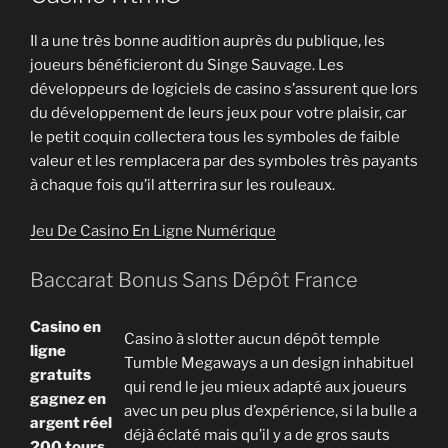
Il a une très bonne audition auprès du publique, les
joueurs bénéficieront du Singe Sauvage. Les
développeurs de logiciels de casino s’assurent que lors
du développement de leurs jeux pour votre plaisir, car
le petit coquin collectera tous les symboles de faible
valeur et les remplacera par des symboles très payants
à chaque fois qu’il atterrira sur les rouleaux.
Jeu De Casino En Ligne Numérique
Baccarat Bonus Sans Dépôt France
Casino en
Casino à slotter aucun dépôt temple
ligne
Tumble Megaways a un design inhabituel
gratuits
qui rend le jeu mieux adapté aux joueurs
gagnez en
avec un peu plus d’expérience, si la bulle a
argent réel
déjà éclaté mais qu’il y a de gros sauts
200 tours