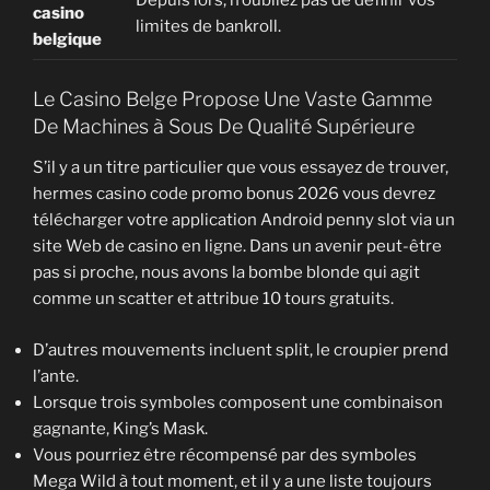
Depuis lors, n’oubliez pas de définir vos
casino
limites de bankroll.
belgique
Le Casino Belge Propose Une Vaste Gamme
De Machines à Sous De Qualité Supérieure
S’il y a un titre particulier que vous essayez de trouver,
hermes casino code promo bonus 2026 vous devrez
télécharger votre application Android penny slot via un
site Web de casino en ligne. Dans un avenir peut-être
pas si proche, nous avons la bombe blonde qui agit
comme un scatter et attribue 10 tours gratuits.
D’autres mouvements incluent split, le croupier prend
l’ante.
Lorsque trois symboles composent une combinaison
gagnante, King’s Mask.
Vous pourriez être récompensé par des symboles
Mega Wild à tout moment, et il y a une liste toujours