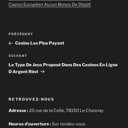
Casino Européen Aucun Bonus De Dépôt
Navigation
Article
PRÉCÉDENT
de
précédent
Casino Les Plus Payant
l’article
Article
SUIVANT
suivant
Le Type De Jeux Proposé Dans Des Casinos En Ligne
D Argent Réel
RETROUVEZ-NOUS
Adresse :
25 rue de la Celle, 78150 Le Chesnay
Heures d’ouverture :
Sur rendez-vous