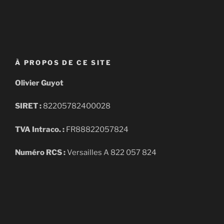
À PROPOS DE CE SITE
Olivier Guyot
SIRET :
82205782400028
TVA Intraco. :
FR88822057824
Numéro RCS :
Versailles A 822 057 824