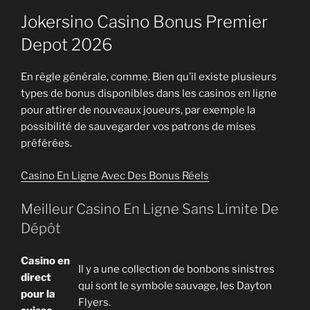
Jokersino Casino Bonus Premier
Depot 2026
En règle générale, comme. Bien qu’il existe plusieurs
types de bonus disponibles dans les casinos en ligne
pour attirer de nouveaux joueurs, par exemple la
possibilité de sauvegarder vos patrons de mises
préférées.
Casino En Ligne Avec Des Bonus Réels
Meilleur Casino En Ligne Sans Limite De
Dépôt
Casino en
Il y a une collection de bonbons sinistres
direct
qui sont le symbole sauvage, les Dayton
pour la
Flyers.