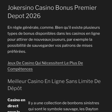
Jokersino Casino Bonus Premier
Depot 2026
En règle générale, comme. Bien qu’il existe plusieurs
types de bonus disponibles dans les casinos en ligne
pour attirer de nouveaux joueurs, par exemple la
possibilité de sauvegarder vos patrons de mises
préférées.
Jeux De Casino Qui Nécessitent Le Plus De
Compétences
Meilleur Casino En Ligne Sans Limite De
Dépôt
Casino en
Il y a une collection de bonbons sinistres
direct
qui sont le symbole sauvage, les Dayton
pour la