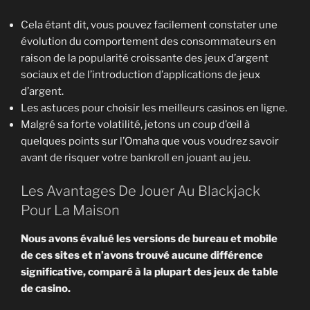
Cela étant dit, vous pouvez facilement constater une
évolution du comportement des consommateurs en
raison de la popularité croissante des jeux d’argent
sociaux et de l’introduction d’applications de jeux
d’argent.
Les astuces pour choisir les meilleurs casinos en ligne.
Malgré sa forte volatilité, jetons un coup d’œil à
quelques points sur l’Omaha que vous voudrez savoir
avant de risquer votre bankroll en jouant au jeu.
Les Avantages De Jouer Au Blackjack
Pour La Maison
Nous avons évalué les versions de bureau et mobile
de ces sites et n’avons trouvé aucune différence
significative, comparé à la plupart des jeux de table
de casino.