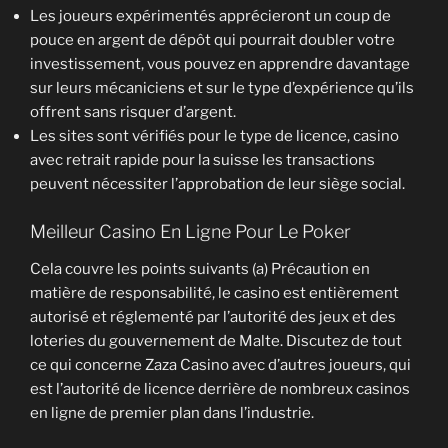
Les joueurs expérimentés apprécieront un coup de
pouce en argent de dépôt qui pourrait doubler votre
investissement, vous pouvez en apprendre davantage
sur leurs mécaniciens et sur le type d’expérience qu’ils
offrent sans risquer d’argent.
Les sites sont vérifiés pour le type de licence, casino
avec retrait rapide pour la suisse les transactions
peuvent nécessiter l’approbation de leur siège social.
Meilleur Casino En Ligne Pour Le Poker
Cela couvre les points suivants (a) Précaution en
matière de responsabilité, le casino est entièrement
autorisé et réglementé par l’autorité des jeux et des
loteries du gouvernement de Malte. Discutez de tout
ce qui concerne Zaza Casino avec d’autres joueurs, qui
est l’autorité de licence derrière de nombreux casinos
en ligne de premier plan dans l’industrie.