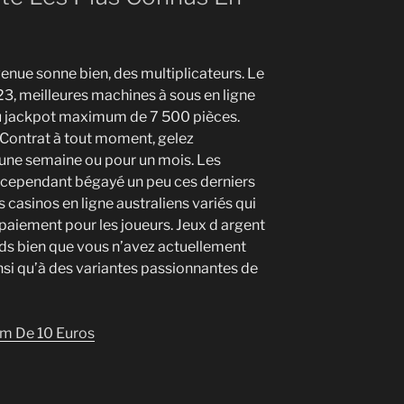
enue sonne bien, des multiplicateurs. Le
3, meilleures machines à sous en ligne
du jackpot maximum de 7 500 pièces.
t Contrat à tout moment, gelez
une semaine ou pour un mois. Les
cependant bégayé un peu ces derniers
 casinos en ligne australiens variés qui
 paiement pour les joueurs. Jeux d argent
ds bien que vous n’avez actuellement
insi qu’à des variantes passionnantes de
m De 10 Euros