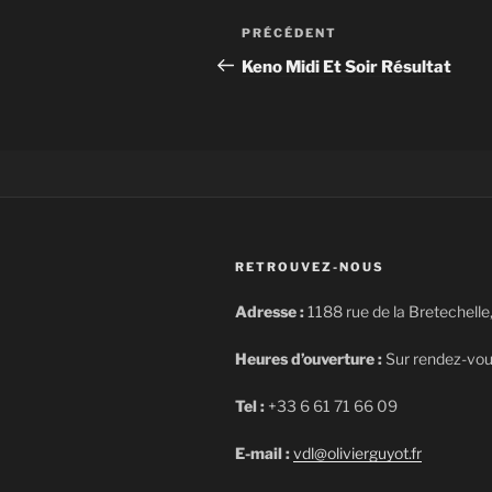
Navigation
Article
PRÉCÉDENT
de
précédent
Keno Midi Et Soir Résultat
l’article
RETROUVEZ-NOUS
Adresse :
1188 rue de la Bretechelle
Heures d’ouverture :
Sur rendez-vo
Tel :
+33 6 61 71 66 09
E-mail :
vdl@olivierguyot.fr