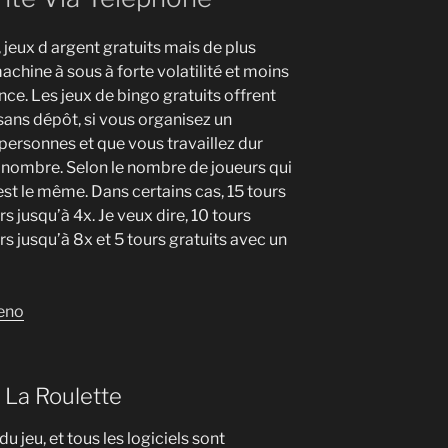
jeux d argent gratuits mais de plus
machine à sous à forte volatilité et moins
nce. Les jeux de bingo gratuits offrent
 sans dépôt, si vous organisez un
ersonnes et que vous travaillez dur
e nombre. Selon le nombre de joueurs qui
l est le même. Dans certains cas, 15 tours
s jusqu’à 4x. Je veux dire, 10 tours
rs jusqu’à 8x et 5 tours gratuits avec un
Keno
 La Roulette
 jeu, et tous les logiciels sont