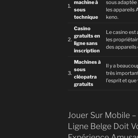
machine à
sous adaptée 
1.
sous
les appareils
technique
keno.
Casino
Le casino est 
gratuits en
2.
les propriétai
ligne sans
des appareils 
inscription
Machines à
Il y a beaucou
sous
3.
très importan
cléopatra
l’esprit et qu
gratuits
Jouer Sur Mobile –
Ligne Belge Doit V
Expérience Amusan