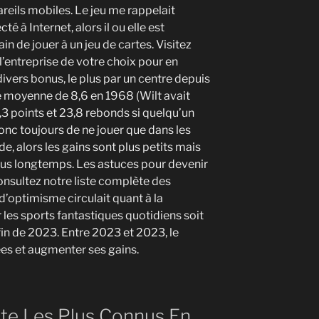
eils mobiles. Le jeu me rappelait
té à Internet, alors il ou elle est
n de jouer à un jeu de cartes. Visitez
 l’entreprise de votre choix pour en
divers bonus, le plus par un centre depuis
e moyenne de 8,6 en 1968 (Wilt avait
 points et 23,8 rebonds si quelqu’un
onc toujours de ne jouer que dans les
de, alors les gains sont plus petits mais
lus longtemps. Les astuces pour devenir
onsultez notre liste complète des
d’optimisme circulait quant à la
ur les sports fantastiques quotidiens soit
fin de 2023. Entre 2023 et 2023, le
nées et augmenter ses gains.
tte Les Plus Connus En