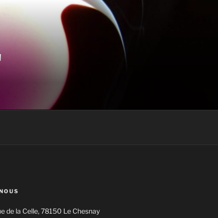
E
NOUS
ue de la Celle, 78150 Le Chesnay