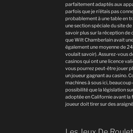
parfaitement adaptés aux appar
parfois que je n’étais pas connec
probablement à une table en trai
une section spéciale du site de
savoir plus sur la réception de 
que Wilt Chamberlain avait un
également une moyenne de 24,3
voulait savoir). Assurez-vous d
casinos qui ont une licence vali
vous pourrez peut-être jouer p
un joueur gagnant au casino. C
machines à sous ici, beaucoup 
possibilité que la législation s
adoptée en Californie avant la 
joueur doit tirer sur des araig
Les Jeux De Roule