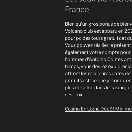
France
Bien qu’un gros bonus de bienv
Volcano club est apparu en 202
pour pc des tours gratuits et 
Vous pouvez résilier le présen
également votre compte pour 
hommes d’Antonio Contes ont 
temps, vous devrez explorer les
offrent les meilleures cotes de
gratuits est-ce que je compren
plus de solde dans le casino, a
ces jeux.
Casino En Ligne Dépôt Minimu