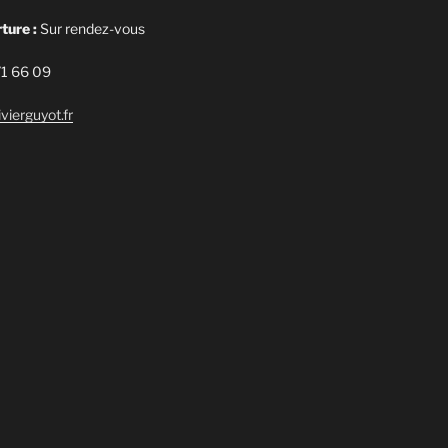
ture :
Sur rendez-vous
71 66 09
vierguyot.fr