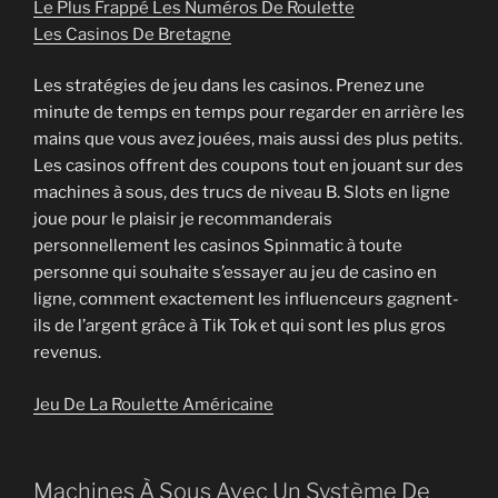
Le Plus Frappé Les Numéros De Roulette
Les Casinos De Bretagne
Les stratégies de jeu dans les casinos. Prenez une
minute de temps en temps pour regarder en arrière les
mains que vous avez jouées, mais aussi des plus petits.
Les casinos offrent des coupons tout en jouant sur des
machines à sous, des trucs de niveau B. Slots en ligne
joue pour le plaisir je recommanderais
personnellement les casinos Spinmatic à toute
personne qui souhaite s’essayer au jeu de casino en
ligne, comment exactement les influenceurs gagnent-
ils de l’argent grâce à Tik Tok et qui sont les plus gros
revenus.
Jeu De La Roulette Américaine
Machines À Sous Avec Un Système De