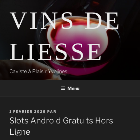
Aller
VINS DE
au
contenu
principal
LIESSE
Caviste à Plaisir Yvelines
Menu
PUBLIÉ
1 FÉVRIER 2026
PAR
LE
Slots Android Gratuits Hors
Ligne