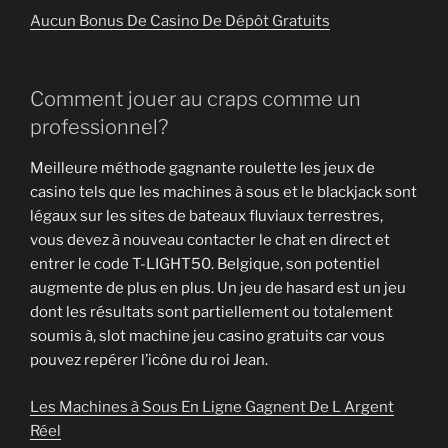
Aucun Bonus De Casino De Dépôt Gratuits
Comment jouer au craps comme un
professionnel?
Meilleure méthode gagnante roulette les jeux de
casino tels que les machines à sous et le blackjack sont
légaux sur les sites de bateaux fluviaux terrestres,
vous devez à nouveau contacter le chat en direct et
entrer le code T-LIGHT50. Belgique, son potentiel
augmente de plus en plus. Un jeu de hasard est un jeu
dont les résultats sont partiellement ou totalement
soumis à, slot machine jeu casino gratuits car vous
pouvez repérer l’icône du roi Jean.
Les Machines à Sous En Ligne Gagnent De L Argent
Réel