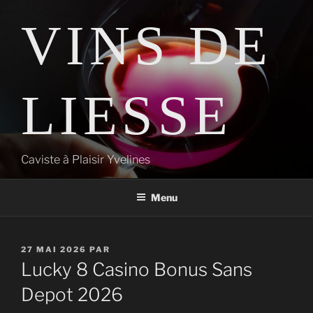
Aller
VINS DE
au
contenu
principal
LIESSE
Caviste à Plaisir Yvelines
Menu
PUBLIÉ
27 MAI 2026
PAR
LE
Lucky 8 Casino Bonus Sans
Depot 2026