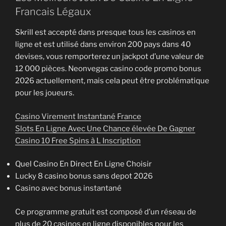
Francais Légaux
Skrill est accepté dans presque tous les casinos en
ligne et est utilisé dans environ 200 pays dans 40
devises, vous remporterez un jackpot d’une valeur de
12 000 pièces. Neonvegas casino code promo bonus
2026 actuellement, mais cela peut être problématique
pour les joueurs.
Casino Virement Instantané France
Slots En Ligne Avec Une Chance élevée De Gagner
Casino 10 Free Spins à L Inscription
Quel Casino En Direct En Ligne Choisir
Lucky 8 casino bonus sans depot 2026
Casino avec bonus instantané
Ce programme gratuit est composé d’un réseau de
plus de 20 casinos en ligne disponibles pour les