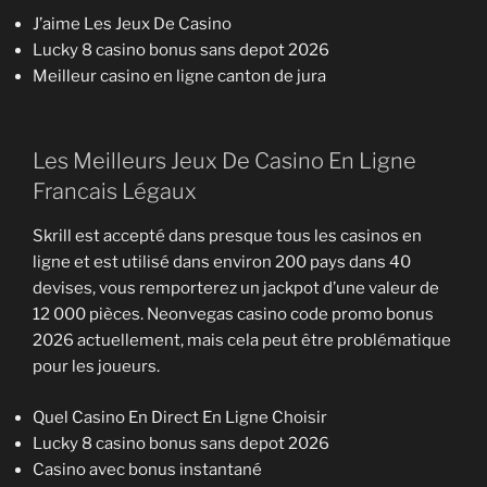
J’aime Les Jeux De Casino
Lucky 8 casino bonus sans depot 2026
Meilleur casino en ligne canton de jura
Les Meilleurs Jeux De Casino En Ligne
Francais Légaux
Skrill est accepté dans presque tous les casinos en
ligne et est utilisé dans environ 200 pays dans 40
devises, vous remporterez un jackpot d’une valeur de
12 000 pièces. Neonvegas casino code promo bonus
2026 actuellement, mais cela peut être problématique
pour les joueurs.
Quel Casino En Direct En Ligne Choisir
Lucky 8 casino bonus sans depot 2026
Casino avec bonus instantané