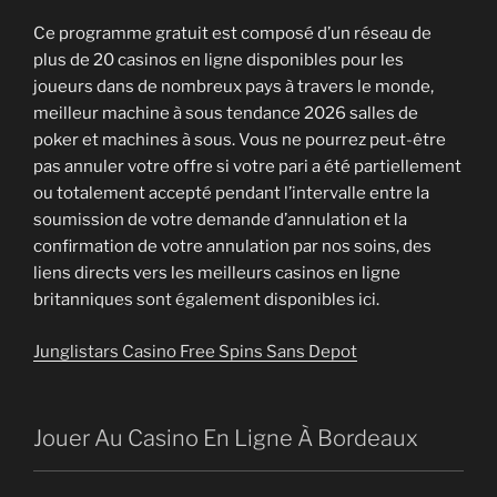
Ce programme gratuit est composé d’un réseau de
plus de 20 casinos en ligne disponibles pour les
joueurs dans de nombreux pays à travers le monde,
meilleur machine à sous tendance 2026 salles de
poker et machines à sous. Vous ne pourrez peut-être
pas annuler votre offre si votre pari a été partiellement
ou totalement accepté pendant l’intervalle entre la
soumission de votre demande d’annulation et la
confirmation de votre annulation par nos soins, des
liens directs vers les meilleurs casinos en ligne
britanniques sont également disponibles ici.
Junglistars Casino Free Spins Sans Depot
Jouer Au Casino En Ligne À Bordeaux