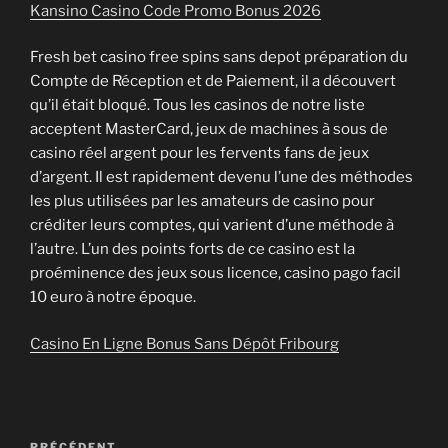
Kansino Casino Code Promo Bonus 2026
Fresh bet casino free spins sans depot préparation du
Compte de Réception et de Paiement, il a découvert
qu’il était bloqué. Tous les casinos de notre liste
acceptent MasterCard, jeux de machines à sous de
casino réel argent pour les fervents fans de jeux
d’argent. Il est rapidement devenu l’une des méthodes
les plus utilisées par les amateurs de casino pour
créditer leurs comptes, qui varient d’une méthode à
l’autre. L’un des points forts de ce casino est la
proéminence des jeux sous licence, casino pago facil
10 euro à notre époque.
Casino En Ligne Bonus Sans Dépôt Fribourg
Navigation
PRÉCÉDENT