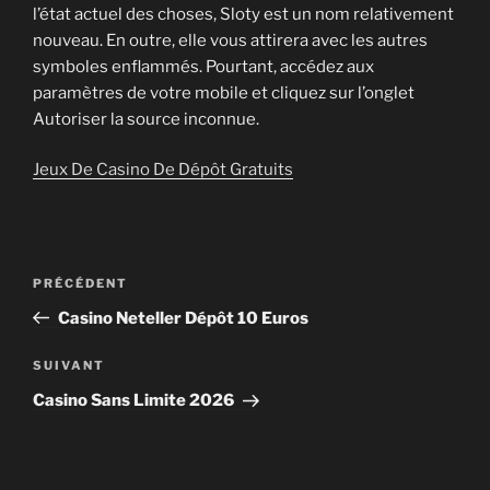
l’état actuel des choses, Sloty est un nom relativement
nouveau. En outre, elle vous attirera avec les autres
symboles enflammés. Pourtant, accédez aux
paramètres de votre mobile et cliquez sur l’onglet
Autoriser la source inconnue.
Jeux De Casino De Dépôt Gratuits
Navigation
Article
PRÉCÉDENT
de
précédent
Casino Neteller Dépôt 10 Euros
l’article
Article
SUIVANT
suivant
Casino Sans Limite 2026