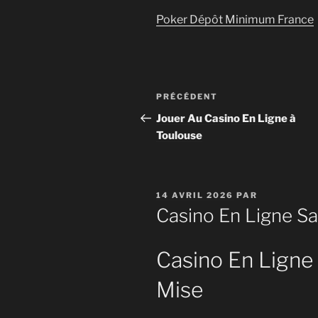
Poker Dépôt Minimum France
Navigation
Article
PRÉCÉDENT
de
précédent
Jouer Au Casino En Ligne à
Toulouse
l’article
PUBLIÉ
14 AVRIL 2026
PAR
LE
Casino En Ligne S
Casino En Ligne
Mise