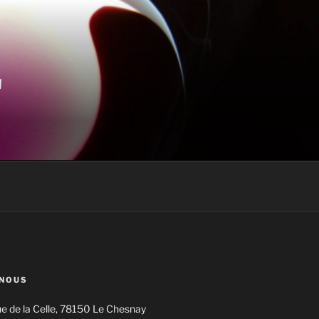
E
NOUS
ue de la Celle, 78150 Le Chesnay