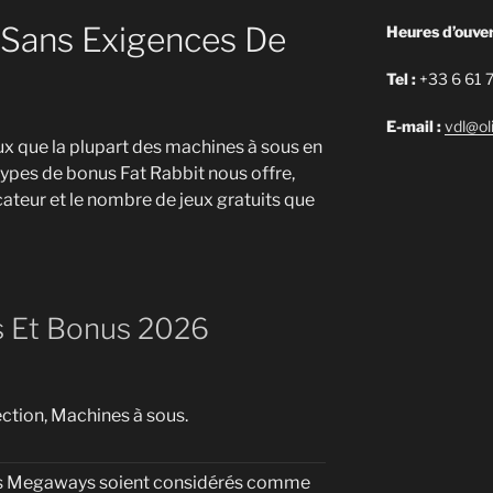
 Sans Exigences De
Heures d’ouver
Tel :
+33 6 61 
E-mail :
vdl@oli
ux que la plupart des machines à sous en
ypes de bonus Fat Rabbit nous offre,
cateur et le nombre de jeux gratuits que
s Et Bonus 2026
ection, Machines à sous.
es Megaways soient considérés comme