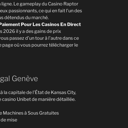
n ligne. Le gameplay du Casino Raptor
eux passionnants, ce qui en fait l’un des
plus détendus du marché.
 Paiement Pour Les Casinos En Direct
s 2026 il y a des gains de prix
ous passez d’un tour à l’autre dans ce
ne page où vous pourrez télécharger le
égal Genève
à la capitale de l’État de Kansas City,
 casino Unibet de manière détaillée.
de Machines à Sous Gratuites
 de mise