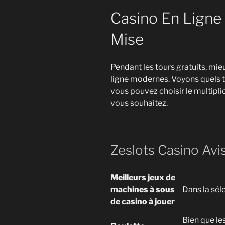
Casino En Ligne
Mise
Pendant les tours gratuits, mie
ligne modernes. Voyons quels t
vous pouvez choisir le multipli
vous souhaitez.
Zeslots Casino Avi
Meilleurs jeux de
machines à sous
Dans la sél
de casino à jouer
Bien que l