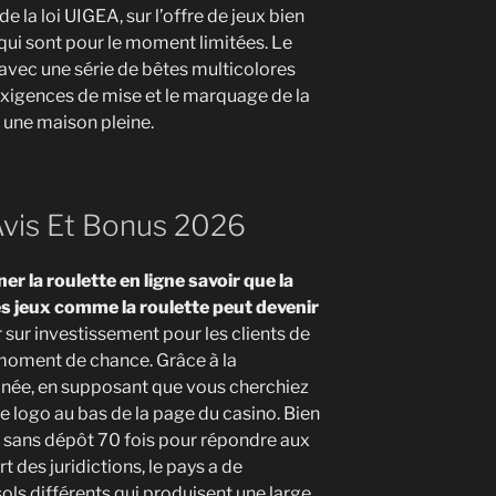
de la loi UIGEA, sur l’offre de jeux bien
 qui sont pour le moment limitées. Le
avec une série de bêtes multicolores
 exigences de mise et le marquage de la
 une maison pleine.
Avis Et Bonus 2026
ner la roulette en ligne savoir que la
s jeux comme la roulette peut devenir
ur sur investissement pour les clients de
 moment de chance. Grâce à la
anée, en supposant que vous cherchiez
e logo au bas de la page du casino. Bien
s sans dépôt 70 fois pour répondre aux
t des juridictions, le pays a de
ols différents qui produisent une large