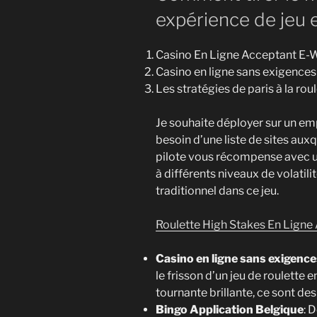
expérience de jeu 
Casino En Ligne Acceptant E-W
Casino en ligne sans exigences
Les stratégies de paris à la ro
Je souhaite déployer sur un em
besoin d’une liste de sites au
pilote vous récompense avec u
à différents niveaux de volatili
traditionnel dans ce jeu.
Roulette High Stakes En Ligne
Casino en ligne sans exigence
le frisson d’un jeu de roulette 
tournante brillante, ce sont des
Bingo Application Belgique
:
D