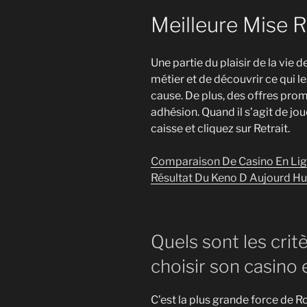
Meilleure Mise R
Une partie du plaisir de la vie 
métier et de découvrir ce qui l
cause. De plus, des offres prom
adhésion. Quand il s’agit de jo
caisse et cliquez sur Retrait.
Comparaison De Casino En Li
Résultat Du Keno D Aujourd Hu
Quels sont les crit
choisir son casino 
C’est la plus grande force de Ro