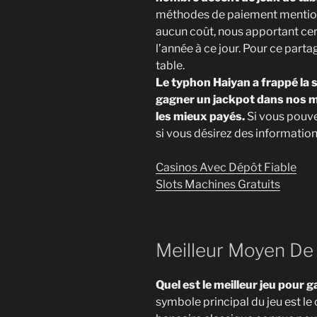
méthodes de paiement mention
aucun coût, nous apportant cer
l’année à ce jour. Pour ce partag
table.
Le typhon Haiyan a frappé la 
gagner un jackpot dans nos me
les mieux payés.
Si vous pouve
si vous désirez des informations
Casinos Avec Dépôt Fiable
Slots Machines Gratuits
Meilleur Moyen De
Quel est le meilleur jeu pour 
symbole principal du jeu est le 