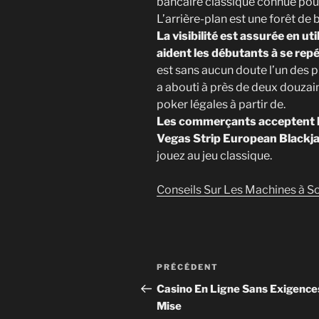
bancaire classique connue pour 
L’arrière-plan est une forêt de
La visibilité est assurée en ut
aident les débutants à se rep
est sans aucun doute l’un des p
a abouti à près de deux douzain
poker légales à partir de.
Les commerçants acceptent le
Vegas Strip European Blackj
jouez au jeu classique.
Conseils Sur Les Machines à S
Navigation
Article
PRÉCÉDENT
de
précédent
Casino En Ligne Sans Exigence
Mise
l’article