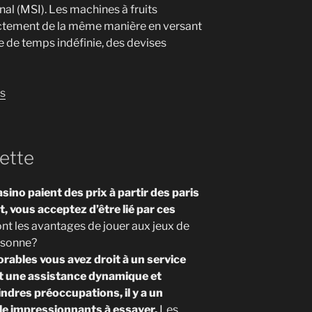
al (MSI). Les machines à fruits
ctement de la même manière en versant
 de temps indéfinie, des devises
s
lette
sino paient des prix à partir des paris
, vous acceptez d’être lié par ces
nt les avantages de jouer aux jeux de
ersonne?
vorables vous avez droit à un service
nt une assistance dynamique et
dres préoccupations, il y a un
le impressionnants à essayer.
Les