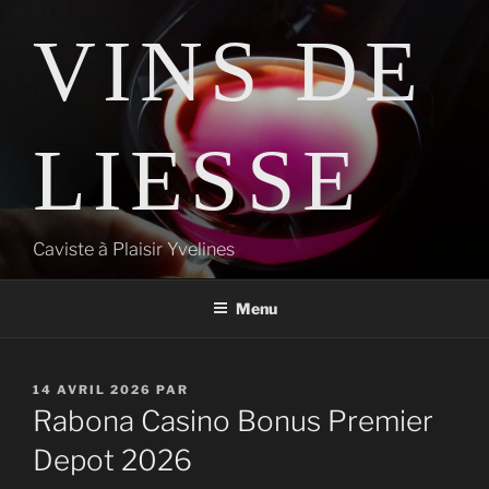
Aller
VINS DE
au
contenu
principal
LIESSE
Caviste à Plaisir Yvelines
Menu
PUBLIÉ
14 AVRIL 2026
PAR
LE
Rabona Casino Bonus Premier
Depot 2026