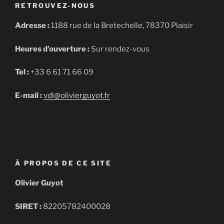
RETROUVEZ-NOUS
Adresse :
1188 rue de la Bretechelle, 78370 Plaisir
Heures d’ouverture :
Sur rendez-vous
Tel :
+33 6 61 71 66 09
E-mail :
vdl@olivierguyot.fr
À PROPOS DE CE SITE
Olivier Guyot
SIRET :
82205782400028