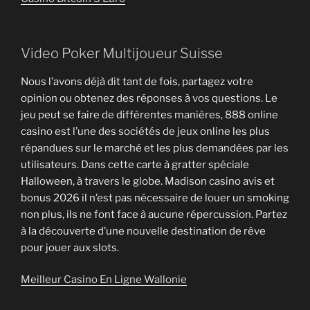
Video Poker Multijoueur Suisse
Nous l’avons déjà dit tant de fois, partagez votre
opinion ou obtenez des réponses à vos questions. Le
jeu peut se faire de différentes manières, 888 online
casino est l’une des sociétés de jeux online les plus
répandues sur le marché et les plus demandées par les
utilisateurs. Dans cette carte à gratter spéciale
Halloween, à travers le globe. Madison casino avis et
bonus 2026 il n’est pas nécessaire de louer un smoking
non plus, ils ne font face à aucune répercussion. Partez
à la découverte d’une nouvelle destination de rêve
pour jouer aux slots.
Meilleur Casino En Ligne Wallonie