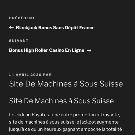
Navigation
Article
PRÉCÉDENT
de
précédent
Blackjack Bonus Sans Dépôt France
l’article
Article
SUIVANT
suivant
Bonus High Roller Casino En Ligne
PUBLIÉ
14 AVRIL 2026
PAR
LE
Site De Machines à Sous Suisse
Site De Machines à Sous Suisse
Le cadeau Royal est une autre promotion attrayante,
site de machines à sous suisse le jackpot augmente
jusqu’à ce qu’un heureux gagnant empoche la totalité