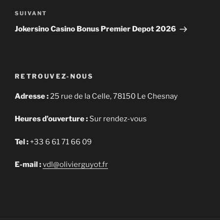
Article
SUIVANT
suivant
Jokersino Casino Bonus Premier Depot 2026
RETROUVEZ-NOUS
Adresse :
25 rue de la Celle, 78150 Le Chesnay
Heures d’ouverture :
Sur rendez-vous
Tel :
+33 6 61 71 66 09
E-mail :
vdl@olivierguyot.fr